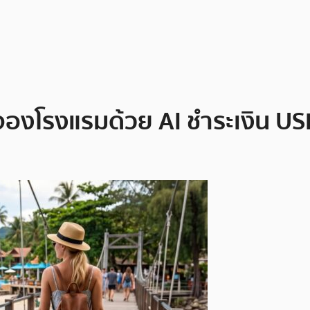
บจองโรงแรมด้วย AI ชำระเงิน U