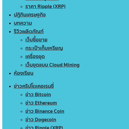
ราคา Ripple (XRP)
ปฏิทินเศรษฐกิจ
บทความ
รีวิวผลิตภัณฑ์
เว็บซื้อขาย
กระเป๋าเก็บเหรียญ
เครื่องขุด
เว็บขุดแบบ Cloud Mining
ห้องเรียน
ข่าวคริปโตเคอเรนซี่
ข่าว Bitcoin
ข่าว Ethereum
ข่าว Binance Coin
ข่าว Dogecoin
ข่าว Ripple (XRP)