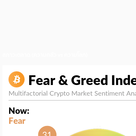
สภาวะตลาด (ความกลัว vs ความโลภ)