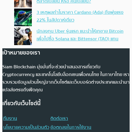
ตลาดเปลี่ยน หรือ คนเปลี่ยน?
3 เหตุผลทำไมราคา Cardano (Ada) ถึงพุ่งแรง
22% ในสัปดาห์เดียว
นักลงทุน Uber รุ่นแรก แนะนำให้เทขาย Bitcoin
เพื่อไปซื้อ Solana และ Bittensor (TAO) แทน
เป้าหมายของเรา
Siam Blockchain มุ่งมั่นที่จะช่วยนำเสนอสารเกี่ยวกับ
Cryptocurrency และเทคโนโลยีบล็อกเชนเพื่อคนไทย ในภาษาไทย เรา
รวบรวมข้อมูลส่วนใหญ่จากเว็บไซต์และเว็บบอร์ดต่างประเทศและนำมา
แปลส่งตรงถึงฟีดคุณ
เกี่ยวกับเว็บไซต์นี้
ทีมงาน
ติดต่อเรา
นโยบายความเป็นส่วนตัว
ข้อตกลงในการใช้งาน