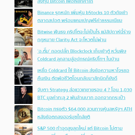
ลงทุน Bitcoin เพื่อเรียกค่าไถ่
Binance รุกหนัก เพิ่มหุ้น bStocks 10 ตัวดังเข้า
ตลาดสปอต พร้อมแคมเปญฟรีค่าธรรมเนียม
Bitwise ฟันธง คริปโตจะไม่เป็นไร แม้สัปดาห์นี้ร่าง
กฎหมาย Clarity Act จะโหวตไม่ผ่าน
‘อ.ตั๊ม’ ถอดปลั้ก Blockclock เก็บเข้าตู้ หวั่นพิษ
Coldcard ลุกลามสู่อุปกรณ์คริปโทฯ ในบ้าน
เหยื่อ Coldcard ใช้ Bitcoin ส่งข้อความหาโจรขอ
คืนเงิน ตัดพ้อชีวิตโอนกลับมาสักนิดก็ยังดี
จับตา Strategy ส่อแววเทขายรอบ 4 ? โอน 1,030
BTC มูลค่าทะลุ 2 พันล้านบาท ออกจากกระเป๋า
Bitcoin ทรงตัว $64,000 สวนทางหุ้นสหรัฐฯ ATH
หลังข้อตกลงฮอร์มุซใกล้ยุติ
S&P 500 ทำจุดสูงสุดใหม่ แต่ Bitcoin ไม่ตาม