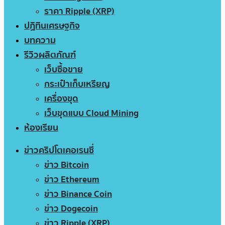
ราคา Ripple (XRP)
ปฏิทินเศรษฐกิจ
บทความ
รีวิวผลิตภัณฑ์
เว็บซื้อขาย
กระเป๋าเก็บเหรียญ
เครื่องขุด
เว็บขุดแบบ Cloud Mining
ห้องเรียน
ข่าวคริปโตเคอเรนซี่
ข่าว Bitcoin
ข่าว Ethereum
ข่าว Binance Coin
ข่าว Dogecoin
ข่าว Ripple (XRP)