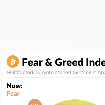
สภาวะตลาด (ความกลัว vs ความโลภ)