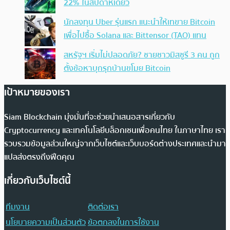
22% ในสัปดาห์เดียว
นักลงทุน Uber รุ่นแรก แนะนำให้เทขาย Bitcoin
เพื่อไปซื้อ Solana และ Bittensor (TAO) แทน
สหรัฐฯ เริ่มไม่ปลอดภัย? ชายชาวมิสซูรี 3 คน ถูก
ตั้งข้อหาบุกรุกบ้านขโมย Bitcoin
เป้าหมายของเรา
Siam Blockchain มุ่งมั่นที่จะช่วยนำเสนอสารเกี่ยวกับ
Cryptocurrency และเทคโนโลยีบล็อกเชนเพื่อคนไทย ในภาษาไทย เรา
รวบรวมข้อมูลส่วนใหญ่จากเว็บไซต์และเว็บบอร์ดต่างประเทศและนำมา
แปลส่งตรงถึงฟีดคุณ
เกี่ยวกับเว็บไซต์นี้
ทีมงาน
ติดต่อเรา
นโยบายความเป็นส่วนตัว
ข้อตกลงในการใช้งาน