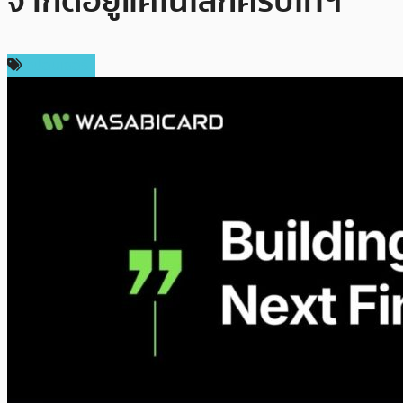
จำกัดอยู่แค่ในโลกคริปโทฯ
สปอนเซอร์