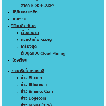
ราคา Ripple (XRP)
ปฏิทินเศรษฐกิจ
บทความ
รีวิวผลิตภัณฑ์
เว็บซื้อขาย
กระเป๋าเก็บเหรียญ
เครื่องขุด
เว็บขุดแบบ Cloud Mining
ห้องเรียน
ข่าวคริปโตเคอเรนซี่
ข่าว Bitcoin
ข่าว Ethereum
ข่าว Binance Coin
ข่าว Dogecoin
ข่าว Ripple (XRP)