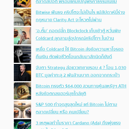
ตลาดสปอต พร้อมแคมเปญฟรีค่าธรรมเนียม
Bitwise ฟันธง คริปโตจะไม่เป็นไร แม้สัปดาห์นี้ร่าง
กฎหมาย Clarity Act จะโหวตไม่ผ่าน
‘อ.ตั๊ม’ ถอดปลั้ก Blockclock เก็บเข้าตู้ หวั่นพิษ
Coldcard ลุกลามสู่อุปกรณ์คริปโทฯ ในบ้าน
เหยื่อ Coldcard ใช้ Bitcoin ส่งข้อความหาโจรขอ
คืนเงิน ตัดพ้อชีวิตโอนกลับมาสักนิดก็ยังดี
จับตา Strategy ส่อแววเทขายรอบ 4 ? โอน 1,030
BTC มูลค่าทะลุ 2 พันล้านบาท ออกจากกระเป๋า
Bitcoin ทรงตัว $64,000 สวนทางหุ้นสหรัฐฯ ATH
หลังข้อตกลงฮอร์มุซใกล้ยุติ
S&P 500 ทำจุดสูงสุดใหม่ แต่ Bitcoin ไม่ตาม
ตลาดเปลี่ยน หรือ คนเปลี่ยน?
3 เหตุผลทำไมราคา Cardano (Ada) ถึงพุ่งแรง