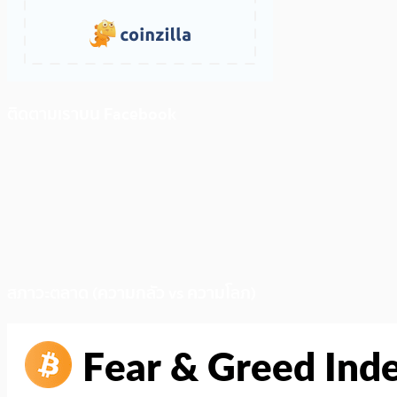
ติดตามเราบน Facebook
สภาวะตลาด (ความกลัว vs ความโลภ)