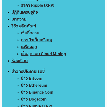
ราคา Ripple (XRP)
ปฏิทินเศรษฐกิจ
บทความ
รีวิวผลิตภัณฑ์
เว็บซื้อขาย
กระเป๋าเก็บเหรียญ
เครื่องขุด
เว็บขุดแบบ Cloud Mining
ห้องเรียน
ข่าวคริปโตเคอเรนซี่
ข่าว Bitcoin
ข่าว Ethereum
ข่าว Binance Coin
ข่าว Dogecoin
ข่าว Ripple (XRP)