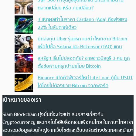
S&P 500 ทำจุดสูงสุดใหม่ แต่ Bitcoin ไม่ตาม
ตลาดเปลี่ยน หรือ คนเปลี่ยน?
3 เหตุผลทำไมราคา Cardano (Ada) ถึงพุ่งแรง
22% ในสัปดาห์เดียว
นักลงทุน Uber รุ่นแรก แนะนำให้เทขาย Bitcoin
เพื่อไปซื้อ Solana และ Bittensor (TAO) แทน
สหรัฐฯ เริ่มไม่ปลอดภัย? ชายชาวมิสซูรี 3 คน ถูก
ตั้งข้อหาบุกรุกบ้านขโมย Bitcoin
Binance เปิดตัวฟีเจอร์ใหม่ Lite Loan กู้ยืม USDT
ได้โดยไม่ต้องขาย Bitcoin จากพอร์ต
เป้าหมายของเรา
Siam Blockchain มุ่งมั่นที่จะช่วยนำเสนอสารเกี่ยวกับ
Cryptocurrency และเทคโนโลยีบล็อกเชนเพื่อคนไทย ในภาษาไทย เรา
รวบรวมข้อมูลส่วนใหญ่จากเว็บไซต์และเว็บบอร์ดต่างประเทศและนำมา