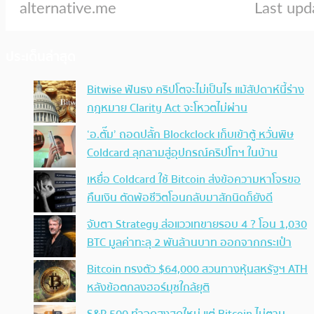
ประเด็นล่าสุด
Bitwise ฟันธง คริปโตจะไม่เป็นไร แม้สัปดาห์นี้ร่าง
กฎหมาย Clarity Act จะโหวตไม่ผ่าน
‘อ.ตั๊ม’ ถอดปลั้ก Blockclock เก็บเข้าตู้ หวั่นพิษ
Coldcard ลุกลามสู่อุปกรณ์คริปโทฯ ในบ้าน
เหยื่อ Coldcard ใช้ Bitcoin ส่งข้อความหาโจรขอ
คืนเงิน ตัดพ้อชีวิตโอนกลับมาสักนิดก็ยังดี
จับตา Strategy ส่อแววเทขายรอบ 4 ? โอน 1,030
BTC มูลค่าทะลุ 2 พันล้านบาท ออกจากกระเป๋า
Bitcoin ทรงตัว $64,000 สวนทางหุ้นสหรัฐฯ ATH
หลังข้อตกลงฮอร์มุซใกล้ยุติ