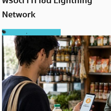
พริบตา ท้าชน Lightning
Network
ข่าว Bitcoin
,
ข่าวคริปโตเคอเรนซี่