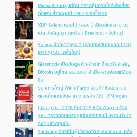
Michael Burry เตือน ตลาดหุ้นอาจใกล้พีคเสี่ยง
ดิ่งแรง ย้ำวิกฤตปี 1987 อาจซ้ำรอย
XRP-Solana หลบไป : ส่อง 3 Altcoins ฉายแวว
เด่น ส่งสัญญาณเตรียม Breakout ครั้งใหญ่
Solana จ่อโหวตจริง ลุ้นผ่านข้อเสนอเผาอุปทาน
เหรียญ SOL ครั้งใหญ่
Glassnode เปิดข้อมูล On-Chain ชี้แนวรับสำคัญ
Bitcoin อยู่โซน $63,000 เจ้ามือ-รายย่อยแห่ช้อน
ซื้อ
ธนาคารใหญ่ Wells Fargo ร่วมศึกชิงส่วนแบ่ง
ตลาดโทเคนเงินฝาก ตามรอย Citi, JPMorgan
Clarity Act อาจชะงักยาว ๆ หลัง Warren ร้อง
SEC ตรวจสอบเหรียญมีมของทรัมป์ เพราะทำนัก
ลงทุนขาดทุนยับ
Samsung อาจเป็นผู้นำแจกจ่าย Stablecoin หลัง