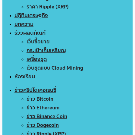
ราคา Ripple (XRP)
ปฏิทินเศรษฐกิจ
บทความ
รีวิวผลิตภัณฑ์
เว็บซื้อขาย
กระเป๋าเก็บเหรียญ
เครื่องขุด
เว็บขุดแบบ Cloud Mining
ห้องเรียน
ข่าวคริปโตเคอเรนซี่
ข่าว Bitcoin
ข่าว Ethereum
ข่าว Binance Coin
ข่าว Dogecoin
ข่าว Ripple (XRP)