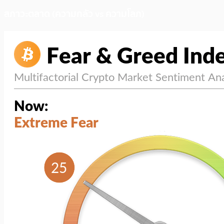
สภาวะตลาด (ความกลัว vs ความโลภ)