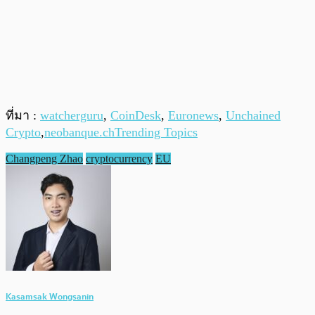
ที่มา :
watcherguru
,
CoinDesk
,
Euronews
,
Unchained
Crypto
,
neobanque.ch
Trending Topics
Changpeng Zhao
cryptocurrency
EU
Kasamsak Wongsanin