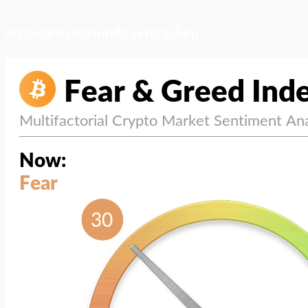
สภาวะตลาด (ความกลัว vs ความโลภ)