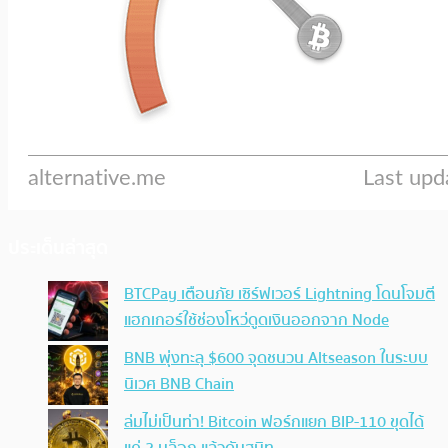
ประเด็นล่าสุด
BTCPay เตือนภัย เซิร์ฟเวอร์ Lightning โดนโจมตี
แฮกเกอร์ใช้ช่องโหว่ดูดเงินออกจาก Node
BNB พุ่งทะลุ $600 จุดชนวน Altseason ในระบบ
นิเวศ BNB Chain
ล่มไม่เป็นท่า! Bitcoin ฟอร์กแยก BIP-110 ขุดได้