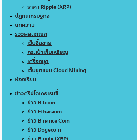
ราคา Ripple (XRP)
ปฏิทินเศรษฐกิจ
บทความ
รีวิวผลิตภัณฑ์
เว็บซื้อขาย
กระเป๋าเก็บเหรียญ
เครื่องขุด
เว็บขุดแบบ Cloud Mining
ห้องเรียน
ข่าวคริปโตเคอเรนซี่
ข่าว Bitcoin
ข่าว Ethereum
ข่าว Binance Coin
ข่าว Dogecoin
ข่าว Ripple (XRP)