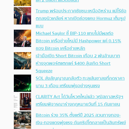
แค่ 2 บล็อก แล้วดับสนิท
Trump พร้อมประกาศชัยชนะเหนืออิหร่าน แม้ไร้ข้อ
ตกลงนิวเคลียร์ หากเปิดช่องแคบ Hormuz เต็มรูป
แบบ
Michael Saylor ชี้ BIP-110 แทบไม่มีผลต่อ
Bitcoin เครือข่ายใหม่มี Hashpower แค่ 0.15%
ของ Bitcoin เครือข่ายหลัก
เจ้ามือเปิด Short Bitcoin เกือบ 2 พันล้านบาท
ห่างจุดพอร์ตแตกแค่ $400 ลุ้นเกิด Short
Squeeze
SOL ส่งสัญญาณกลับตัว ทะลุเส้นขาลงที่กดราคา
นาน 3 เดือน เตรียมพุ่งอย่างรุนแรง
CLARITY Act ได้วันโหวตใหม่แล้ว วุฒิสภาสหรัฐฯ
เตรียมพิจารณาร่างกฎหมายวันที่ 15 กันยายน
Bitcoin ร่วง 35% ตั้งแต่ปี 2025 สวนทางทอง-
เงิน-ทองแดงพุ่งแรง ดันคริปโตกลายเป็นสินทรัพย์