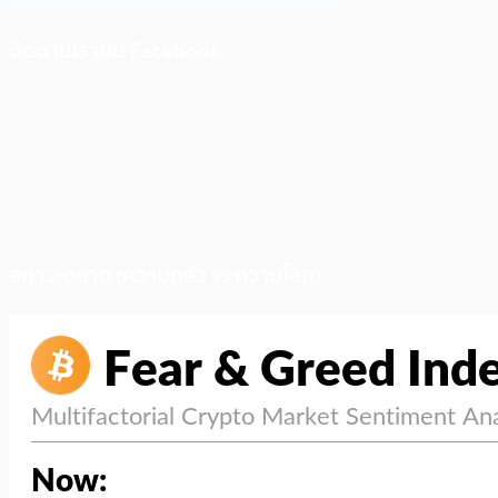
ติดตามเราบน Facebook
สภาวะตลาด (ความกลัว vs ความโลภ)