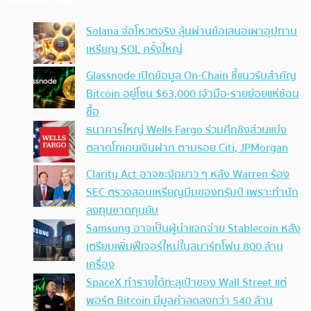
Solana จ่อโหวตจริง ลุ้นผ่านข้อเสนอเผาอุปทาน
เหรียญ SOL ครั้งใหญ่
Glassnode เปิดข้อมูล On-Chain ชี้แนวรับสำคัญ
Bitcoin อยู่โซน $63,000 เจ้ามือ-รายย่อยแห่ช้อน
ซื้อ
ธนาคารใหญ่ Wells Fargo ร่วมศึกชิงส่วนแบ่ง
ตลาดโทเคนเงินฝาก ตามรอย Citi, JPMorgan
Clarity Act อาจชะงักยาว ๆ หลัง Warren ร้อง
SEC ตรวจสอบเหรียญมีมของทรัมป์ เพราะทำนัก
ลงทุนขาดทุนยับ
Samsung อาจเป็นผู้นำแจกจ่าย Stablecoin หลัง
เตรียมเพิ่มฟีเจอร์ใหม่ในสมาร์ทโฟน 800 ล้าน
เครื่อง
SpaceX ทำรายได้ทะลุเป้าของ Wall Street แต่
พอร์ต Bitcoin มีมูลค่าลดลงกว่า 540 ล้าน