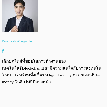
Kasamsak Wongsanin
เด็กยุคใหม่ที่ชอบในการทำงานของ
เทคโนโลยีBlockchainและมีความสนใจกับการลงทุนใน
โลกDeFi พร้อมทั้งเชื่อว่าDigital money จะมาแทนที่ Fiat
money ในอีกไม่กี่ปีข้างหน้า