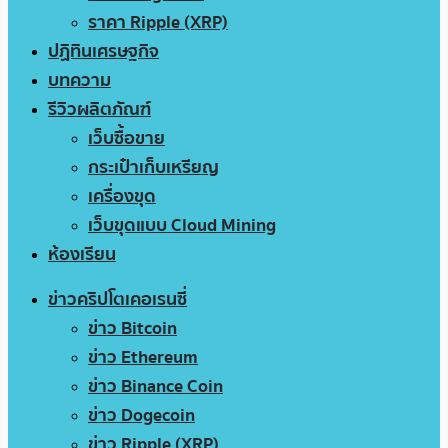
ราคา Ripple (XRP)
ปฏิทินเศรษฐกิจ
บทความ
รีวิวผลิตภัณฑ์
เว็บซื้อขาย
กระเป๋าเก็บเหรียญ
เครื่องขุด
เว็บขุดแบบ Cloud Mining
ห้องเรียน
ข่าวคริปโตเคอเรนซี่
ข่าว Bitcoin
ข่าว Ethereum
ข่าว Binance Coin
ข่าว Dogecoin
ข่าว Ripple (XRP)