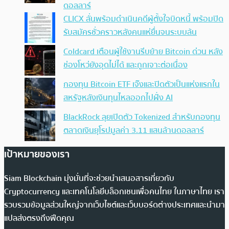
ดอลลาร์
CLICX ลั่นพร้อมดำเนินคดีผู้ตั้งใจบิดหนี้ พร้อมปิด
รับสมัครชั่วคราวหลังคนแห่ยื่นจนระบบล้น
Coldcard เตือนผู้ใช้งานรีบย้าย Bitcoin ด่วน หลัง
ช่องโหว่ยังอุดไม่ได้ และถูกเจาะต่อเนื่อง
กองทุน Bitcoin ETF เจ๊งและปิดตัวเป็นแห่งแรกใน
สหรัฐหลังเงินทุนไหลออกไปฝั่ง AI
BlackRock ลุยเปิดตัว Tokenized สำหรับกองทุน
ตลาดเงินยุโรปมูลค่า 3.11 แสนล้านดอลลาร์
เป้าหมายของเรา
Siam Blockchain มุ่งมั่นที่จะช่วยนำเสนอสารเกี่ยวกับ
Cryptocurrency และเทคโนโลยีบล็อกเชนเพื่อคนไทย ในภาษาไทย เรา
รวบรวมข้อมูลส่วนใหญ่จากเว็บไซต์และเว็บบอร์ดต่างประเทศและนำมา
แปลส่งตรงถึงฟีดคุณ