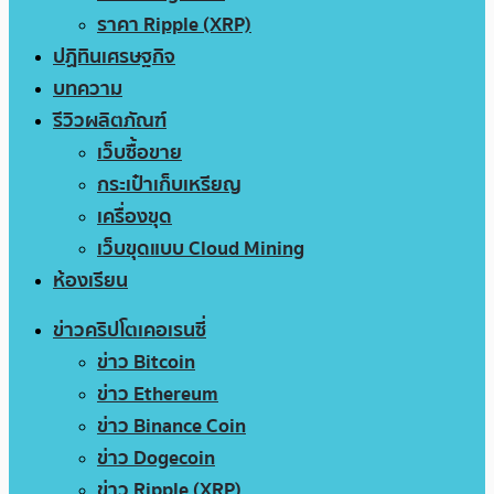
ราคา Ripple (XRP)
ปฏิทินเศรษฐกิจ
บทความ
รีวิวผลิตภัณฑ์
เว็บซื้อขาย
กระเป๋าเก็บเหรียญ
เครื่องขุด
เว็บขุดแบบ Cloud Mining
ห้องเรียน
ข่าวคริปโตเคอเรนซี่
ข่าว Bitcoin
ข่าว Ethereum
ข่าว Binance Coin
ข่าว Dogecoin
ข่าว Ripple (XRP)