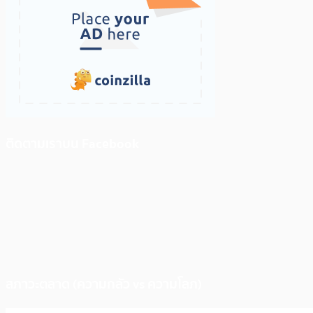
ติดตามเราบน Facebook
สภาวะตลาด (ความกลัว vs ความโลภ)