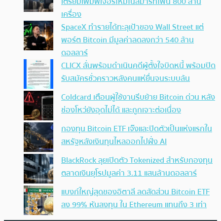
เตรียมเพิ่มฟีเจอร์ใหม่ในสมาร์ทโฟน 800 ล้าน
เครื่อง
SpaceX ทำรายได้ทะลุเป้าของ Wall Street แต่
พอร์ต Bitcoin มีมูลค่าลดลงกว่า 540 ล้าน
ดอลลาร์
CLICX ลั่นพร้อมดำเนินคดีผู้ตั้งใจบิดหนี้ พร้อมปิด
รับสมัครชั่วคราวหลังคนแห่ยื่นจนระบบล้น
Coldcard เตือนผู้ใช้งานรีบย้าย Bitcoin ด่วน หลัง
ช่องโหว่ยังอุดไม่ได้ และถูกเจาะต่อเนื่อง
กองทุน Bitcoin ETF เจ๊งและปิดตัวเป็นแห่งแรกใน
สหรัฐหลังเงินทุนไหลออกไปฝั่ง AI
BlackRock ลุยเปิดตัว Tokenized สำหรับกองทุน
ตลาดเงินยุโรปมูลค่า 3.11 แสนล้านดอลลาร์
แบงก์ใหญ่สุดของอิตาลี ลดสัดส่วน Bitcoin ETF
ลง 99% หันลงทุน ใน Ethereum แทนถึง 3 เท่า