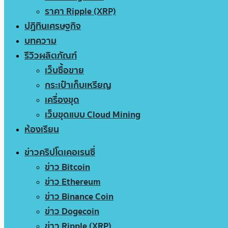
ราคา Ripple (XRP)
ปฏิทินเศรษฐกิจ
บทความ
รีวิวผลิตภัณฑ์
เว็บซื้อขาย
กระเป๋าเก็บเหรียญ
เครื่องขุด
เว็บขุดแบบ Cloud Mining
ห้องเรียน
ข่าวคริปโตเคอเรนซี่
ข่าว Bitcoin
ข่าว Ethereum
ข่าว Binance Coin
ข่าว Dogecoin
ข่าว Ripple (XRP)