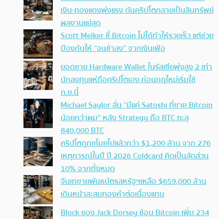
เงิน-ทองแดงพุ่งแรง ดันคริปโตกลายเป็นสินทรัพย์
ผลงานแย่สุด
Scott Melker ชี้ Bitcoin ไม่ได้ทำให้รวยเร็ว แต่ช่วย
ป้องกันให้ “จนช้าลง” จากเงินเฟ้อ
ยอดขาย Hardware Wallet ในรัสเซียพุ่งสูง 2 เท่า
นักลงทุนแห่ถือคริปโตเอง ก่อนกฎใหม่เริ่มใช้
ก.ย.นี้
Michael Saylor ลั่น “มีแค่ Satoshi ที่ขาย Bitcoin
น้อยกว่าผม” หลัง Strategy ถือ BTC ทะลุ
840,000 BTC
คริปโตถูกขโมยไปแล้วกว่า $1,200 ล้าน จาก 276
เหตุการณ์ในปี ปี 2026 Coldcard คิดเป็นสัดส่วน
10% จากทั้งหมด
จีนเทขายพันธบัตรสหรัฐฯเหลือ $659,000 ล้าน
เดินหน้าสะสมทองคำต่อเนื่องแทน
Block ของ Jack Dorsey ช้อน Bitcoin เพิ่ม 234