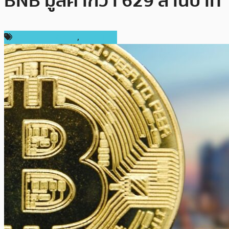
BNB มูลค่ากว่า 629 ล้านบาท
ข่าวคริปโตเคอเรนซี่
,
ในประเทศ