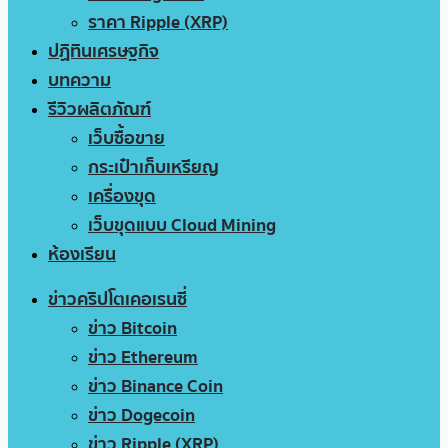
ราคา Ripple (XRP)
ปฏิทินเศรษฐกิจ
บทความ
รีวิวผลิตภัณฑ์
เว็บซื้อขาย
กระเป๋าเก็บเหรียญ
เครื่องขุด
เว็บขุดแบบ Cloud Mining
ห้องเรียน
ข่าวคริปโตเคอเรนซี่
ข่าว Bitcoin
ข่าว Ethereum
ข่าว Binance Coin
ข่าว Dogecoin
ข่าว Ripple (XRP)