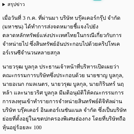
สรุปข่าว
พร้อมเล่น
0:00
/
0:00
เมื่อวันที่ 3 ก.ค. ที่ผ่านมา บริษัท บรุ๊คเคอร์กรุ๊ป จำกัด
(มหาชน) ได้ทำการส่งจดหมายชี้แจงไปยัง
ตลาดหลักทรัพย์แห่งประเทศไทยในกรณีเกี่ยวกับการ
จำหน่ายไป ซึ่งสินทรัพย์อันประกอบไปด้วยคริปโทเค
อร์เรนซีจำนวนหลายสกุล
นายวรุฒ บูลกุล ประธานเจ้าหน้าที่บริหารเปิดเผยว่า
คณะกรรมการบริษัทซึ่งประกอบด้วย นายชาญ บูลกุล,
นายอเนก กมลเนตร, นายวรุฒ บูลกุล, นายกิรินทร์ นฤ
หล้า และนายวริศ บูลกุล มีมติอนุมัติให้คณะกรรมการ
การลงทุนเข้าทำรายการจำหน่ายสินทรัพย์ดิจิทัลผ่าน
บริษัท บรุ๊คเคอร์ อินเตอร์เนชันแนล จำกัด ซึ่งเป็นบริษัท
ย่อยที่ตั้งอยู่ในเขตปกครองพิเศษฮ่องกง โดยที่บริษัทถือ
หุ้นอยู่ร้อยละ 100