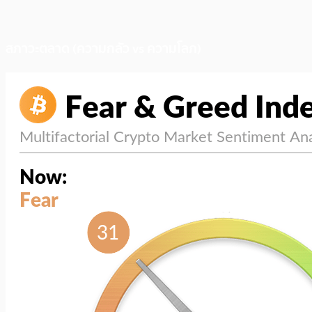
สภาวะตลาด (ความกลัว vs ความโลภ)