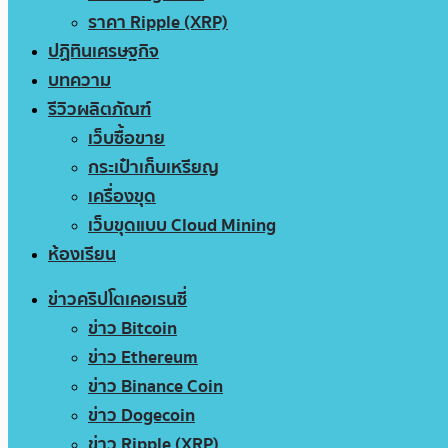
ราคา Ripple (XRP)
ปฏิทินเศรษฐกิจ
บทความ
รีวิวผลิตภัณฑ์
เว็บซื้อขาย
กระเป๋าเก็บเหรียญ
เครื่องขุด
เว็บขุดแบบ Cloud Mining
ห้องเรียน
ข่าวคริปโตเคอเรนซี่
ข่าว Bitcoin
ข่าว Ethereum
ข่าว Binance Coin
ข่าว Dogecoin
ข่าว Ripple (XRP)