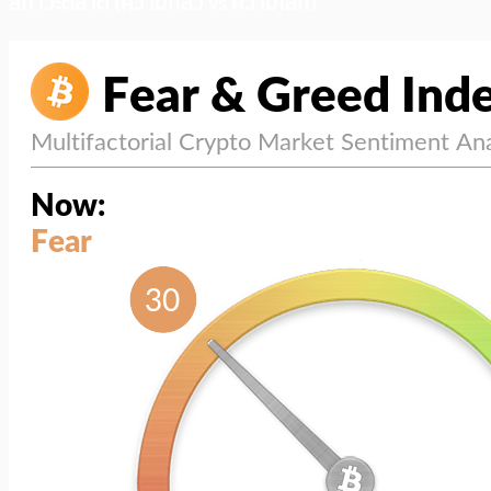
สภาวะตลาด (ความกลัว vs ความโลภ)