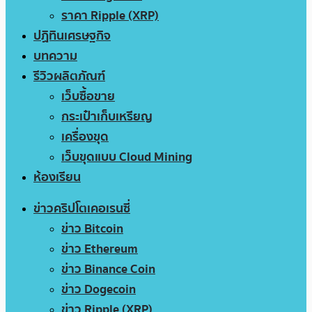
ราคา Ripple (XRP)
ปฏิทินเศรษฐกิจ
บทความ
รีวิวผลิตภัณฑ์
เว็บซื้อขาย
กระเป๋าเก็บเหรียญ
เครื่องขุด
เว็บขุดแบบ Cloud Mining
ห้องเรียน
ข่าวคริปโตเคอเรนซี่
ข่าว Bitcoin
ข่าว Ethereum
ข่าว Binance Coin
ข่าว Dogecoin
ข่าว Ripple (XRP)