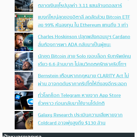
ตลาดเงินยุโรปมูลค่า 3.11 แสนล้านดอลลาร์
แบงก์ใหญ่สุดของอิตาลี ลดสัดส่วน Bitcoin ETF
ลง 99% หันลงทุน ใน Ethereum แทนถึง 3 เท่า
Charles Hoskinson ปลุกพลังคอมมูฯ Cardano
ลั่นต้องการพา ADA กลับมาเป็นผู้ชนะ
นักขุด Bitcoin สาย Solo เจอบล็อก รับทรัพย์คน
เดียว 6.6 ล้านบาท ไม่สนวิกฤตศรัทธาคริปโทฯ
Bernstein เตือนหากกฎหมาย CLARITY Act ไม่
ผ่าน อาจกดดันราคาคริปโตให้ดิ่งลงอีกระลอก
ทั่วโลกช็อก Telegram หายจาก App Store
ชั่วคราว ก่อนกลับมาใช้งานได้ปกติ
Galaxy Research ประเมินความเสียหายจาก
Coldcard อาจพุ่งสูงถึง $130 ล้าน