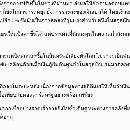
ลังจากการปรับขึ้นในช่วงที่ผ่านมา ส่งผลให้อัตราผลตอบแทนพั
านี้ยังไม่สามารถหยุดยั้งการร่วงลงของเงินเยนได้ โดยเงินเยน
อีก 3% ซึ่งนับเป็นการลดลงที่รุนแรงสำหรับหนึ่งในสกุลเงิน
ยนให้แข็งค่าขึ้นได้ แต่ประเด็นที่นักลงทุนในตลาดกำลังถกเถ
การแห่ปิดสถานะซื้อในสินทรัพย์เสี่ยงทั่วโลก ไม่ว่าจะเป็น
ถูกขับเคลื่อนด้วยเม็ดเงินกู้ยืมต้นทุนต่ำในสกุลเงินเยนมาตล
่อถือลงในระยะหลัง เนื่องจากข้อมูลทางสถิติเผยให้เห็นว่าเง
ื่อเทียบกับดอลลาร์สหรัฐอย่างพร้อมเพรียง
อกเบี้ยอย่างรวดเร็วอาจยิ่งไปซ้ำเติมฐานะทางการคลังที่เปร
ด้ยาก