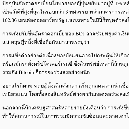
ปัจจุบันอัตราดอกเบี้ยนโยบายของญี่ปุ่นขยับมาอยู่ที่ 1% ห
เป็นสถิติที่สูงที่สุดในรอบกว่า 3 ทศวรรษ ทว่ามาตรการเหล่
162.36 เยนต่อดอลลาร์สหรัฐ และเฉพาะในปีนี้ก็ทรุดตัวลงไป
การเร่งปรับขึ้นอัตราดอกเบี้ยของ BOJ อาจช่วยพยุงค่าเงินเ
แน่ ทฤษฎีหนึ่งที่เชื่อถือกันมานานระบุว่า
การแข็งค่าอย่างต่อเนื่องของเงินเยนอาจไปกระตุ้นให้เกิด
หรือแม้กระทั่งคริปโตเคอร์เรนซี ซึ่งสินทรัพย์เหล่านี้ล้วน
รวมถึง Bitcoin ก็อาจจะร่วงลงอย่างหนัก
อย่างไรก็ตาม ทฤษฎีดั้งเดิมดังกล่าวเริ่มถูกลดความน่าเชื
เหนียวแน่น โดยทั้งสองสินทรัพย์ต่างพากันกอดคอร่วงลงเม
นอกจากนี้นักเศรษฐศาสตร์หลายรายยังเตือนว่า การเร่งขึ้นด
ทำให้สถานการณ์ในภาพรวมมีความซับซ้อนและคาดเดาไ