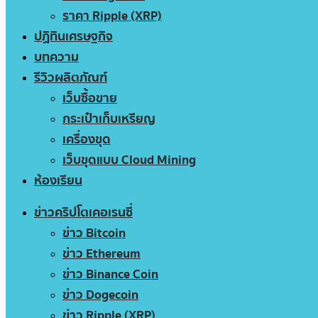
ราคา Ripple (XRP)
ปฏิทินเศรษฐกิจ
บทความ
รีวิวผลิตภัณฑ์
เว็บซื้อขาย
กระเป๋าเก็บเหรียญ
เครื่องขุด
เว็บขุดแบบ Cloud Mining
ห้องเรียน
ข่าวคริปโตเคอเรนซี่
ข่าว Bitcoin
ข่าว Ethereum
ข่าว Binance Coin
ข่าว Dogecoin
ข่าว Ripple (XRP)