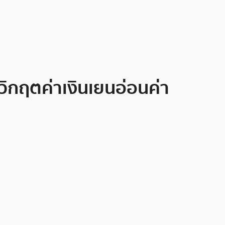
ดวิกฤตค่าเงินเยนอ่อนค่า