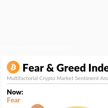
สภาวะตลาด (ความกลัว vs ความโลภ)