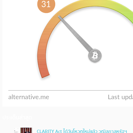
ประเด็นล่าสุด
CLARITY Act ได้วันโหวตใหม่แล้ว วุฒิสภาสหรัฐฯ