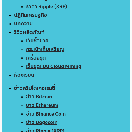
ราคา Ripple (XRP)
ปฏิทินเศรษฐกิจ
บทความ
รีวิวผลิตภัณฑ์
เว็บซื้อขาย
กระเป๋าเก็บเหรียญ
เครื่องขุด
เว็บขุดแบบ Cloud Mining
ห้องเรียน
ข่าวคริปโตเคอเรนซี่
ข่าว Bitcoin
ข่าว Ethereum
ข่าว Binance Coin
ข่าว Dogecoin
ข่าว Ripple (XRP)