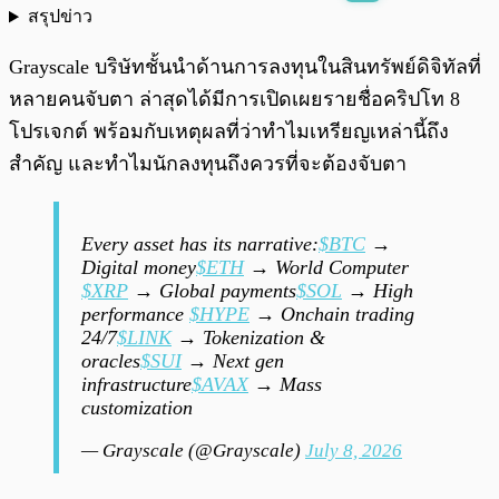
สรุปข่าว
พร้อมเล่น
0:00
/
0:00
Grayscale บริษัทชั้นนำด้านการลงทุนในสินทรัพย์ดิจิทัลที่
หลายคนจับตา ล่าสุดได้มีการเปิดเผยรายชื่อคริปโท 8
โปรเจกต์ พร้อมกับเหตุผลที่ว่าทำไมเหรียญเหล่านี้ถึง
สำคัญ และทำไมนักลงทุนถึงควรที่จะต้องจับตา
Every asset has its narrative:
$BTC
→
Digital money
$ETH
→ World Computer
$XRP
→ Global payments
$SOL
→ High
performance
$HYPE
→ Onchain trading
24/7
$LINK
→ Tokenization &
oracles
$SUI
→ Next gen
infrastructure
$AVAX
→ Mass
customization
— Grayscale (@Grayscale)
July 8, 2026