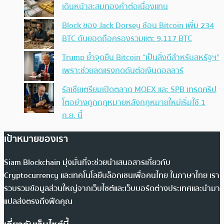
เดินหน้าสะสมทองคำต่อเนื่องแทน
Block ของ Jack Dorsey ช้อน Bitcoin เพิ่ม 234
BTC ดันยอดถือครองรวมแตะ 9,117 BTC
Trump ย้ำจุดยืน Bitcoin “เป็นสิ่งดีสำหรับสหรัฐฯ”
เพราะช่วยลดแรงกดดันต่อเงินดอลลาร์
รัสเซียเตรียมเปิดตลาด MOEX และ SPB เทรดคริป
โตอย่างถูกกฎหมายหลังกฎหมายใหม่เริ่มใช้ 1
ก.ย. นี้
เป้าหมายของเรา
Siam Blockchain มุ่งมั่นที่จะช่วยนำเสนอสารเกี่ยวกับ
Cryptocurrency และเทคโนโลยีบล็อกเชนเพื่อคนไทย ในภาษาไทย เรา
รวบรวมข้อมูลส่วนใหญ่จากเว็บไซต์และเว็บบอร์ดต่างประเทศและนำมา
แปลส่งตรงถึงฟีดคุณ