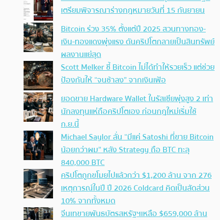
เตรียมพิจารณาร่างกฎหมายวันที่ 15 กันยายน
Bitcoin ร่วง 35% ตั้งแต่ปี 2025 สวนทางทอง-
เงิน-ทองแดงพุ่งแรง ดันคริปโตกลายเป็นสินทรัพย์
ผลงานแย่สุด
Scott Melker ชี้ Bitcoin ไม่ได้ทำให้รวยเร็ว แต่ช่วย
ป้องกันให้ “จนช้าลง” จากเงินเฟ้อ
ยอดขาย Hardware Wallet ในรัสเซียพุ่งสูง 2 เท่า
นักลงทุนแห่ถือคริปโตเอง ก่อนกฎใหม่เริ่มใช้
ก.ย.นี้
Michael Saylor ลั่น “มีแค่ Satoshi ที่ขาย Bitcoin
น้อยกว่าผม” หลัง Strategy ถือ BTC ทะลุ
840,000 BTC
คริปโตถูกขโมยไปแล้วกว่า $1,200 ล้าน จาก 276
เหตุการณ์ในปี ปี 2026 Coldcard คิดเป็นสัดส่วน
10% จากทั้งหมด
จีนเทขายพันธบัตรสหรัฐฯเหลือ $659,000 ล้าน