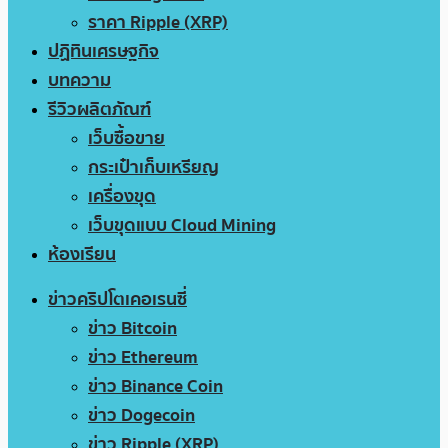
ราคา Ripple (XRP)
ปฏิทินเศรษฐกิจ
บทความ
รีวิวผลิตภัณฑ์
เว็บซื้อขาย
กระเป๋าเก็บเหรียญ
เครื่องขุด
เว็บขุดแบบ Cloud Mining
ห้องเรียน
ข่าวคริปโตเคอเรนซี่
ข่าว Bitcoin
ข่าว Ethereum
ข่าว Binance Coin
ข่าว Dogecoin
ข่าว Ripple (XRP)