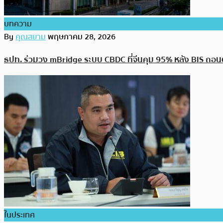
บทความ
By
คุณสยาม
พฤษภาคม 28, 2026
ธปท. ร่วมวง mBridge ระบบ CBDC ที่จีนคุม 95% หลัง BIS ถอน
ในประเทศ