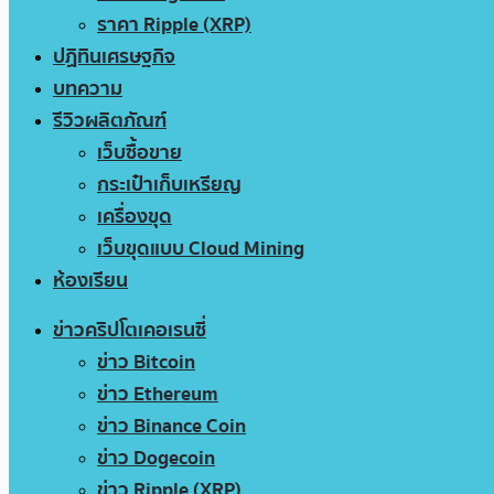
ราคา Ripple (XRP)
ปฏิทินเศรษฐกิจ
บทความ
รีวิวผลิตภัณฑ์
เว็บซื้อขาย
กระเป๋าเก็บเหรียญ
เครื่องขุด
เว็บขุดแบบ Cloud Mining
ห้องเรียน
ข่าวคริปโตเคอเรนซี่
ข่าว Bitcoin
ข่าว Ethereum
ข่าว Binance Coin
ข่าว Dogecoin
ข่าว Ripple (XRP)