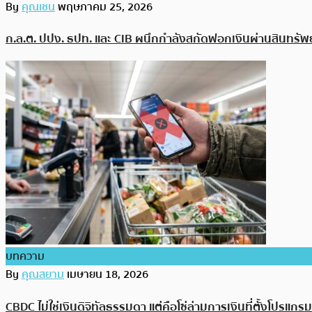
By
คุณเชน
พฤษภาคม 25, 2026
ก.ล.ต. ปปง. ธปท. และ CIB ผนึกกำลังสกัดฟอกเงินผ่านสินทรัพย์
บทความ
By
คุณสยาม
เมษายน 18, 2026
CBDC ไม่ใช่เงินดิจิทัลธรรมดา แต่คือโซ่ล่ามการเงินที่ตั้งโปรแกรม