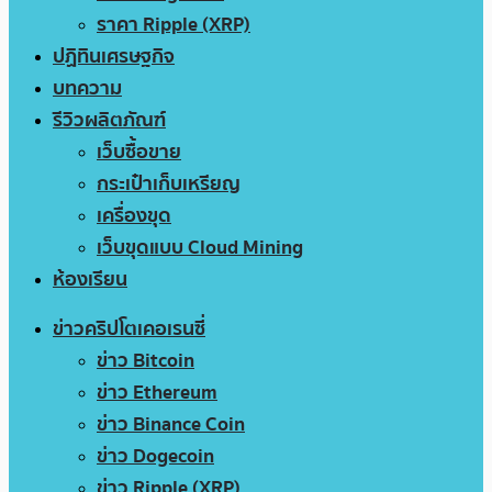
ราคา Ripple (XRP)
ปฏิทินเศรษฐกิจ
บทความ
รีวิวผลิตภัณฑ์
เว็บซื้อขาย
กระเป๋าเก็บเหรียญ
เครื่องขุด
เว็บขุดแบบ Cloud Mining
ห้องเรียน
ข่าวคริปโตเคอเรนซี่
ข่าว Bitcoin
ข่าว Ethereum
ข่าว Binance Coin
ข่าว Dogecoin
ข่าว Ripple (XRP)