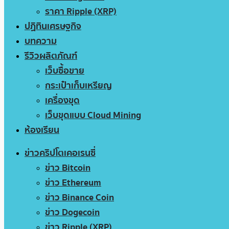
ราคา Ripple (XRP)
ปฏิทินเศรษฐกิจ
บทความ
รีวิวผลิตภัณฑ์
เว็บซื้อขาย
กระเป๋าเก็บเหรียญ
เครื่องขุด
เว็บขุดแบบ Cloud Mining
ห้องเรียน
ข่าวคริปโตเคอเรนซี่
ข่าว Bitcoin
ข่าว Ethereum
ข่าว Binance Coin
ข่าว Dogecoin
ข่าว Ripple (XRP)