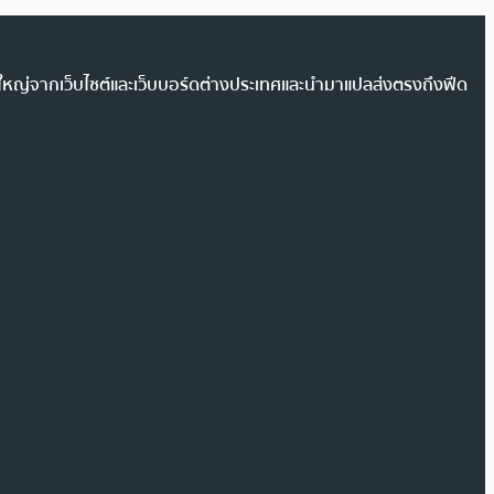
วนใหญ่จากเว็บไซต์และเว็บบอร์ดต่างประเทศและนำมาแปลส่งตรงถึงฟีด