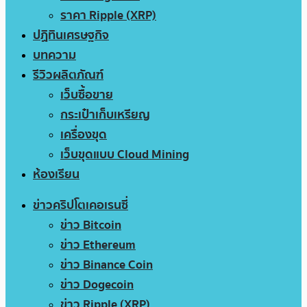
ราคา Ripple (XRP)
ปฏิทินเศรษฐกิจ
บทความ
รีวิวผลิตภัณฑ์
เว็บซื้อขาย
กระเป๋าเก็บเหรียญ
เครื่องขุด
เว็บขุดแบบ Cloud Mining
ห้องเรียน
ข่าวคริปโตเคอเรนซี่
ข่าว Bitcoin
ข่าว Ethereum
ข่าว Binance Coin
ข่าว Dogecoin
ข่าว Ripple (XRP)