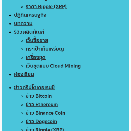
ราคา Ripple (XRP)
ปฏิทินเศรษฐกิจ
บทความ
รีวิวผลิตภัณฑ์
เว็บซื้อขาย
กระเป๋าเก็บเหรียญ
เครื่องขุด
เว็บขุดแบบ Cloud Mining
ห้องเรียน
ข่าวคริปโตเคอเรนซี่
ข่าว Bitcoin
ข่าว Ethereum
ข่าว Binance Coin
ข่าว Dogecoin
ข่าว Ripple (XRP)