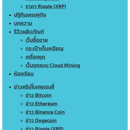
ราคา Ripple (XRP)
ปฏิทินเศรษฐกิจ
บทความ
รีวิวผลิตภัณฑ์
เว็บซื้อขาย
กระเป๋าเก็บเหรียญ
เครื่องขุด
เว็บขุดแบบ Cloud Mining
ห้องเรียน
ข่าวคริปโตเคอเรนซี่
ข่าว Bitcoin
ข่าว Ethereum
ข่าว Binance Coin
ข่าว Dogecoin
ข่าว Ripple (XRP)