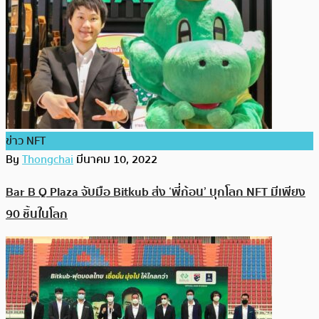
ข่าว NFT
By
Thongchai
มีนาคม 10, 2022
Bar B Q Plaza จับมือ Bitkub ส่ง ‘พี่ก้อน’ บุกโลก NFT มีเพียง
90 ชิ้นในโลก