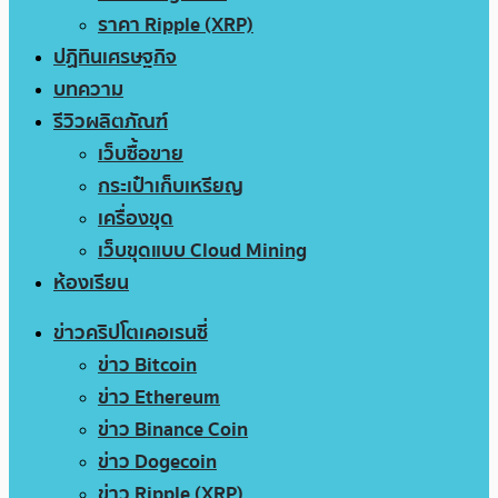
ราคา Ripple (XRP)
ปฏิทินเศรษฐกิจ
บทความ
รีวิวผลิตภัณฑ์
เว็บซื้อขาย
กระเป๋าเก็บเหรียญ
เครื่องขุด
เว็บขุดแบบ Cloud Mining
ห้องเรียน
ข่าวคริปโตเคอเรนซี่
ข่าว Bitcoin
ข่าว Ethereum
ข่าว Binance Coin
ข่าว Dogecoin
ข่าว Ripple (XRP)