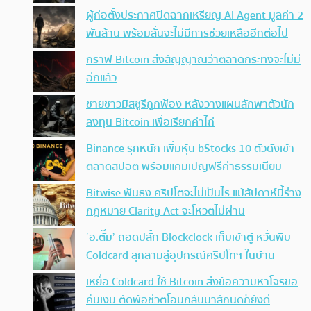
ผู้ก่อตั้งประกาศปิดฉากเหรียญ AI Agent มูลค่า 2
พันล้าน พร้อมลั่นจะไม่มีการช่วยเหลืออีกต่อไป
กราฟ Bitcoin ส่งสัญญาณว่าตลาดกระทิงจะไม่มี
อีกแล้ว
ชายชาวมิสซูรีถูกฟ้อง หลังวางแผนลักพาตัวนัก
ลงทุน Bitcoin เพื่อเรียกค่าไถ่
Binance รุกหนัก เพิ่มหุ้น bStocks 10 ตัวดังเข้า
ตลาดสปอต พร้อมแคมเปญฟรีค่าธรรมเนียม
Bitwise ฟันธง คริปโตจะไม่เป็นไร แม้สัปดาห์นี้ร่าง
กฎหมาย Clarity Act จะโหวตไม่ผ่าน
‘อ.ตั๊ม’ ถอดปลั้ก Blockclock เก็บเข้าตู้ หวั่นพิษ
Coldcard ลุกลามสู่อุปกรณ์คริปโทฯ ในบ้าน
เหยื่อ Coldcard ใช้ Bitcoin ส่งข้อความหาโจรขอ
คืนเงิน ตัดพ้อชีวิตโอนกลับมาสักนิดก็ยังดี