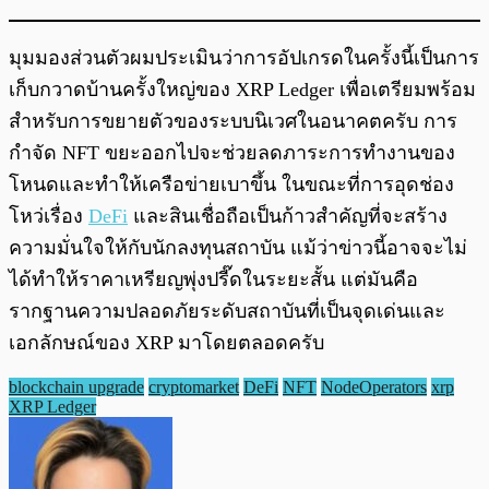
มุมมองส่วนตัวผมประเมินว่าการอัปเกรดในครั้งนี้เป็นการ
เก็บกวาดบ้านครั้งใหญ่ของ XRP Ledger เพื่อเตรียมพร้อม
สำหรับการขยายตัวของระบบนิเวศในอนาคตครับ การ
กำจัด NFT ขยะออกไปจะช่วยลดภาระการทำงานของ
โหนดและทำให้เครือข่ายเบาขึ้น ในขณะที่การอุดช่อง
โหว่เรื่อง
DeFi
และสินเชื่อถือเป็นก้าวสำคัญที่จะสร้าง
ความมั่นใจให้กับนักลงทุนสถาบัน แม้ว่าข่าวนี้อาจจะไม่
ได้ทำให้ราคาเหรียญพุ่งปรี๊ดในระยะสั้น แต่มันคือ
รากฐานความปลอดภัยระดับสถาบันที่เป็นจุดเด่นและ
เอกลักษณ์ของ XRP มาโดยตลอดครับ
blockchain upgrade
cryptomarket
DeFi
NFT
NodeOperators
xrp
XRP Ledger