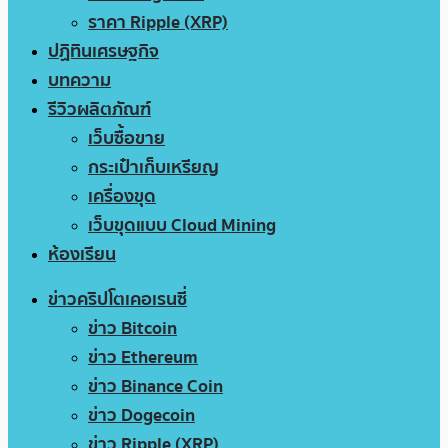
ราคา Ripple (XRP)
ปฏิทินเศรษฐกิจ
บทความ
รีวิวผลิตภัณฑ์
เว็บซื้อขาย
กระเป๋าเก็บเหรียญ
เครื่องขุด
เว็บขุดแบบ Cloud Mining
ห้องเรียน
ข่าวคริปโตเคอเรนซี่
ข่าว Bitcoin
ข่าว Ethereum
ข่าว Binance Coin
ข่าว Dogecoin
ข่าว Ripple (XRP)