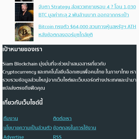
จับตา Strategy ส่อแววเทขายรอบ 4 ? โอน 1,030
BTC มูลค่าทะลุ 2 พันล้านบาท ออกจากกระเป๋า
Bitcoin ทรงตัว $64,000 สวนทางหุ้นสหรัฐฯ ATH
หลังข้อตกลงฮอร์มุซใกล้ยุติ
เป้าหมายของเรา
Siam Blockchain มุ่งมั่นที่จะช่วยนำเสนอสารเกี่ยวกับ
Cryptocurrency และเทคโนโลยีบล็อกเชนเพื่อคนไทย ในภาษาไทย เรา
รวบรวมข้อมูลส่วนใหญ่จากเว็บไซต์และเว็บบอร์ดต่างประเทศและนำมา
แปลส่งตรงถึงฟีดคุณ
เกี่ยวกับเว็บไซต์นี้
ทีมงาน
ติดต่อเรา
นโยบายความเป็นส่วนตัว
ข้อตกลงในการใช้งาน
Advertise
RSS