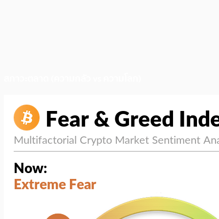
สภาวะตลาด (ความกลัว vs ความโลภ)