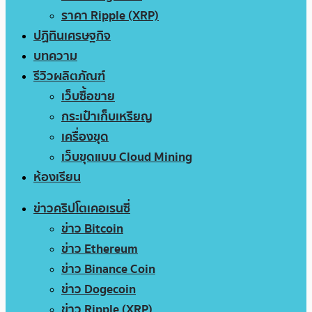
ราคา Ripple (XRP)
ปฏิทินเศรษฐกิจ
บทความ
รีวิวผลิตภัณฑ์
เว็บซื้อขาย
กระเป๋าเก็บเหรียญ
เครื่องขุด
เว็บขุดแบบ Cloud Mining
ห้องเรียน
ข่าวคริปโตเคอเรนซี่
ข่าว Bitcoin
ข่าว Ethereum
ข่าว Binance Coin
ข่าว Dogecoin
ข่าว Ripple (XRP)