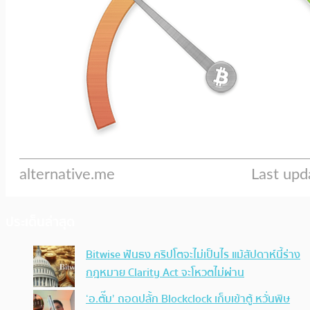
ประเด็นล่าสุด
Bitwise ฟันธง คริปโตจะไม่เป็นไร แม้สัปดาห์นี้ร่าง
กฎหมาย Clarity Act จะโหวตไม่ผ่าน
‘อ.ตั๊ม’ ถอดปลั้ก Blockclock เก็บเข้าตู้ หวั่นพิษ