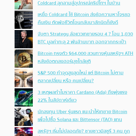
Coldcard ลุกลามสู่อุปกรณ์คริปโทฯ ในบ้าน
เหยื่อ Coldcard ใช้ Bitcoin ส่งข้อความหาโจรขอ
คืนเงิน ตัดพ้อชีวิตโอนกลับมาสักนิดก็ยังดี
จับตา Strategy ส่อแววเทขายรอบ 4 ? โอน 1,030
BTC มูลค่าทะลุ 2 พันล้านบาท ออกจากกระเป๋า
Bitcoin ทรงตัว $64,000 สวนทางหุ้นสหรัฐฯ ATH
หลังข้อตกลงฮอร์มุซใกล้ยุติ
S&P 500 ทำจุดสูงสุดใหม่ แต่ Bitcoin ไม่ตาม
ตลาดเปลี่ยน หรือ คนเปลี่ยน?
3 เหตุผลทำไมราคา Cardano (Ada) ถึงพุ่งแรง
22% ในสัปดาห์เดียว
นักลงทุน Uber รุ่นแรก แนะนำให้เทขาย Bitcoin
เพื่อไปซื้อ Solana และ Bittensor (TAO) แทน
สหรัฐฯ เริ่มไม่ปลอดภัย? ชายชาวมิสซูรี 3 คน ถูก