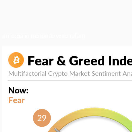
สภาวะตลาด (ความกลัว vs ความโลภ)