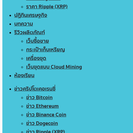
ราคา Ripple (XRP)
ปฏิทินเศรษฐกิจ
บทความ
รีวิวผลิตภัณฑ์
เว็บซื้อขาย
กระเป๋าเก็บเหรียญ
เครื่องขุด
เว็บขุดแบบ Cloud Mining
ห้องเรียน
ข่าวคริปโตเคอเรนซี่
ข่าว Bitcoin
ข่าว Ethereum
ข่าว Binance Coin
ข่าว Dogecoin
ข่าว Ripple (XRP)