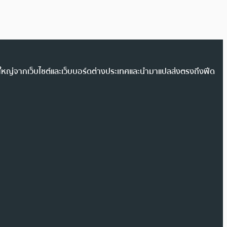
วนใหญ่จากเว็บไซต์และเว็บบอร์ดต่างประเทศและนำมาแปลส่งตรงถึงฟีด