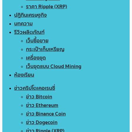
ราคา Ripple (XRP)
ปฏิทินเศรษฐกิจ
บทความ
รีวิวผลิตภัณฑ์
เว็บซื้อขาย
กระเป๋าเก็บเหรียญ
เครื่องขุด
เว็บขุดแบบ Cloud Mining
ห้องเรียน
ข่าวคริปโตเคอเรนซี่
ข่าว Bitcoin
ข่าว Ethereum
ข่าว Binance Coin
ข่าว Dogecoin
ข่าว Ripple (XRP)