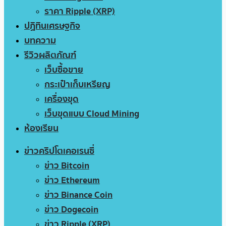
ราคา Ripple (XRP)
ปฏิทินเศรษฐกิจ
บทความ
รีวิวผลิตภัณฑ์
เว็บซื้อขาย
กระเป๋าเก็บเหรียญ
เครื่องขุด
เว็บขุดแบบ Cloud Mining
ห้องเรียน
ข่าวคริปโตเคอเรนซี่
ข่าว Bitcoin
ข่าว Ethereum
ข่าว Binance Coin
ข่าว Dogecoin
ข่าว Ripple (XRP)