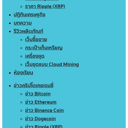
ราคา Ripple (XRP)
ปฏิทินเศรษฐกิจ
บทความ
รีวิวผลิตภัณฑ์
เว็บซื้อขาย
กระเป๋าเก็บเหรียญ
เครื่องขุด
เว็บขุดแบบ Cloud Mining
ห้องเรียน
ข่าวคริปโตเคอเรนซี่
ข่าว Bitcoin
ข่าว Ethereum
ข่าว Binance Coin
ข่าว Dogecoin
ข่าว Ripple (XRP)