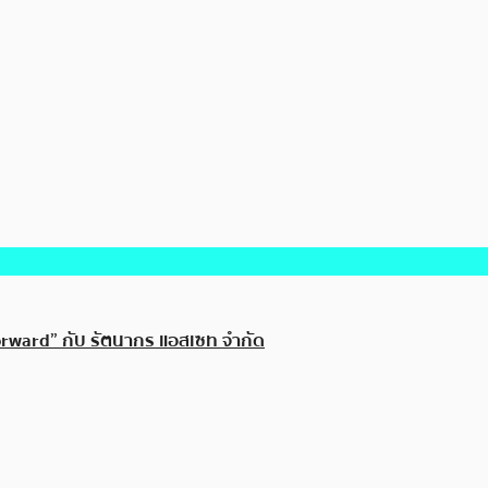
rward” กับ รัตนากร แอสเซท จำกัด