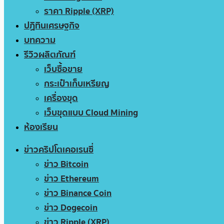
ราคา Ripple (XRP)
ปฏิทินเศรษฐกิจ
บทความ
รีวิวผลิตภัณฑ์
เว็บซื้อขาย
กระเป๋าเก็บเหรียญ
เครื่องขุด
เว็บขุดแบบ Cloud Mining
ห้องเรียน
ข่าวคริปโตเคอเรนซี่
ข่าว Bitcoin
ข่าว Ethereum
ข่าว Binance Coin
ข่าว Dogecoin
ข่าว Ripple (XRP)