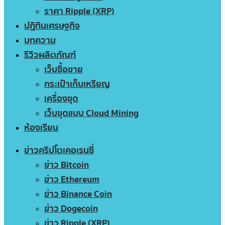
ราคา Ripple (XRP)
ปฏิทินเศรษฐกิจ
บทความ
รีวิวผลิตภัณฑ์
เว็บซื้อขาย
กระเป๋าเก็บเหรียญ
เครื่องขุด
เว็บขุดแบบ Cloud Mining
ห้องเรียน
ข่าวคริปโตเคอเรนซี่
ข่าว Bitcoin
ข่าว Ethereum
ข่าว Binance Coin
ข่าว Dogecoin
ข่าว Ripple (XRP)