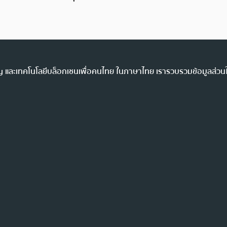
ency และเทคโนโลยีบล็อกเชนเพื่อคนไทย ในภาษาไทย เรารวบรวมข้อมูลส่