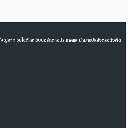
วนใหญ่จากเว็บไซต์และเว็บบอร์ดต่างประเทศและนำมาแปลส่งตรงถึงฟีด