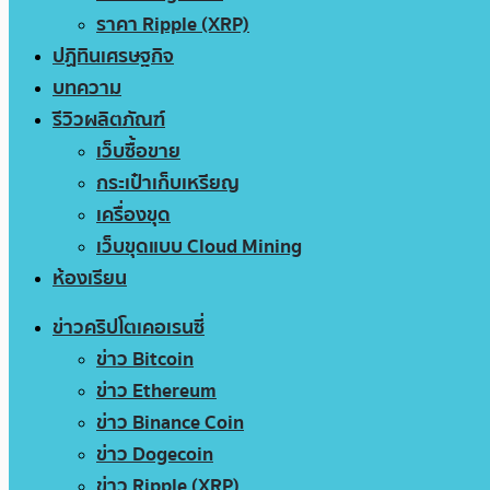
ราคา Ripple (XRP)
ปฏิทินเศรษฐกิจ
บทความ
รีวิวผลิตภัณฑ์
เว็บซื้อขาย
กระเป๋าเก็บเหรียญ
เครื่องขุด
เว็บขุดแบบ Cloud Mining
ห้องเรียน
ข่าวคริปโตเคอเรนซี่
ข่าว Bitcoin
ข่าว Ethereum
ข่าว Binance Coin
ข่าว Dogecoin
ข่าว Ripple (XRP)