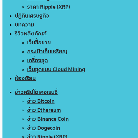
ราคา Ripple (XRP)
ปฏิทินเศรษฐกิจ
บทความ
รีวิวผลิตภัณฑ์
เว็บซื้อขาย
กระเป๋าเก็บเหรียญ
เครื่องขุด
เว็บขุดแบบ Cloud Mining
ห้องเรียน
ข่าวคริปโตเคอเรนซี่
ข่าว Bitcoin
ข่าว Ethereum
ข่าว Binance Coin
ข่าว Dogecoin
ข่าว Ripple (XRP)