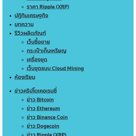
ราคา Ripple (XRP)
ปฏิทินเศรษฐกิจ
บทความ
รีวิวผลิตภัณฑ์
เว็บซื้อขาย
กระเป๋าเก็บเหรียญ
เครื่องขุด
เว็บขุดแบบ Cloud Mining
ห้องเรียน
ข่าวคริปโตเคอเรนซี่
ข่าว Bitcoin
ข่าว Ethereum
ข่าว Binance Coin
ข่าว Dogecoin
ข่าว Ripple (XRP)