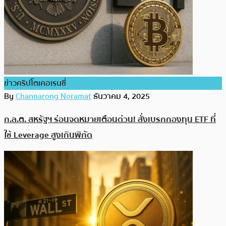
ข่าวคริปโตเคอเรนซี่
By
Channarong Noramat
ธันวาคม 4, 2025
ก.ล.ต. สหรัฐฯ ร่อนจดหมายเตือนด่วน! สั่งเบรกกองทุน ETF ที่
ใช้ Leverage สูงเกินพิกัด