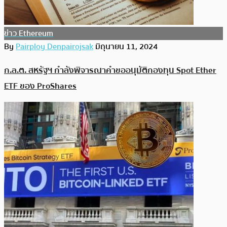
ข่าว Ethereum
By
Pairploy Denpairojsak
มิถุนายน 11, 2024
ก.ล.ต. สหรัฐฯ กำลังพิจารณาคำขออนุมัติกองทุน Spot Ether
ETF ของ ProShares