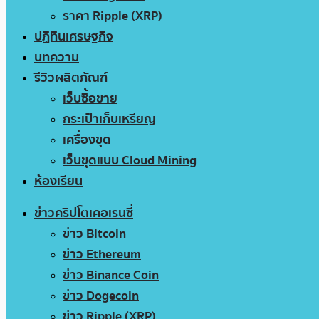
ราคา Ripple (XRP)
ปฏิทินเศรษฐกิจ
บทความ
รีวิวผลิตภัณฑ์
เว็บซื้อขาย
กระเป๋าเก็บเหรียญ
เครื่องขุด
เว็บขุดแบบ Cloud Mining
ห้องเรียน
ข่าวคริปโตเคอเรนซี่
ข่าว Bitcoin
ข่าว Ethereum
ข่าว Binance Coin
ข่าว Dogecoin
ข่าว Ripple (XRP)