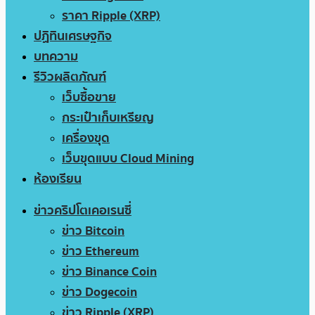
ราคา Ripple (XRP)
ปฏิทินเศรษฐกิจ
บทความ
รีวิวผลิตภัณฑ์
เว็บซื้อขาย
กระเป๋าเก็บเหรียญ
เครื่องขุด
เว็บขุดแบบ Cloud Mining
ห้องเรียน
ข่าวคริปโตเคอเรนซี่
ข่าว Bitcoin
ข่าว Ethereum
ข่าว Binance Coin
ข่าว Dogecoin
ข่าว Ripple (XRP)