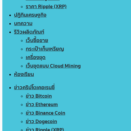
ราคา Ripple (XRP)
ปฏิทินเศรษฐกิจ
บทความ
รีวิวผลิตภัณฑ์
เว็บซื้อขาย
กระเป๋าเก็บเหรียญ
เครื่องขุด
เว็บขุดแบบ Cloud Mining
ห้องเรียน
ข่าวคริปโตเคอเรนซี่
ข่าว Bitcoin
ข่าว Ethereum
ข่าว Binance Coin
ข่าว Dogecoin
ข่าว Ripple (XRP)