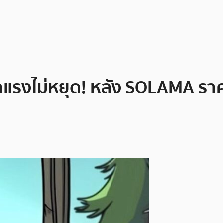
แรงไม่หยุด! หลัง SOLAMA ราค