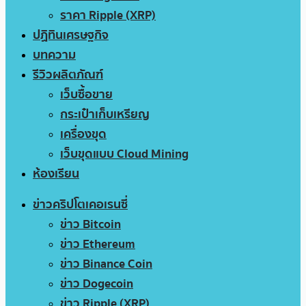
ราคา Ripple (XRP)
ปฏิทินเศรษฐกิจ
บทความ
รีวิวผลิตภัณฑ์
เว็บซื้อขาย
กระเป๋าเก็บเหรียญ
เครื่องขุด
เว็บขุดแบบ Cloud Mining
ห้องเรียน
ข่าวคริปโตเคอเรนซี่
ข่าว Bitcoin
ข่าว Ethereum
ข่าว Binance Coin
ข่าว Dogecoin
ข่าว Ripple (XRP)