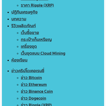
ราคา Ripple (XRP)
ปฏิทินเศรษฐกิจ
บทความ
รีวิวผลิตภัณฑ์
เว็บซื้อขาย
กระเป๋าเก็บเหรียญ
เครื่องขุด
เว็บขุดแบบ Cloud Mining
ห้องเรียน
ข่าวคริปโตเคอเรนซี่
ข่าว Bitcoin
ข่าว Ethereum
ข่าว Binance Coin
ข่าว Dogecoin
ข่าว Ripple (XRP)