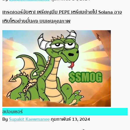
เทรดเดอร์จับตา! เหรียญมีม PEPE เตรียมย้ายไป Solana อาจ
เติบโตอย่างมั่นคง บนเชนคุณภาพ
สปอนเซอร์
By
Supakit Kaewmanee
กุมภาพันธ์ 13, 2024