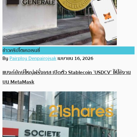
ข่าวคริปโตเคอเรนซี่
By
Pairploy Denpairojsak
เมษายน 16, 2026
แบงก์ยักษ์ใหญ่ฝรั่งเศส เปิดตัว Stablecoin ‘USDCV’ ให้ใช้งาน
บน MetaMask