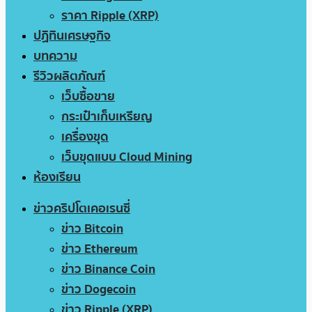
ราคา Ripple (XRP)
ปฏิทินเศรษฐกิจ
บทความ
รีวิวผลิตภัณฑ์
เว็บซื้อขาย
กระเป๋าเก็บเหรียญ
เครื่องขุด
เว็บขุดแบบ Cloud Mining
ห้องเรียน
ข่าวคริปโตเคอเรนซี่
ข่าว Bitcoin
ข่าว Ethereum
ข่าว Binance Coin
ข่าว Dogecoin
ข่าว Ripple (XRP)