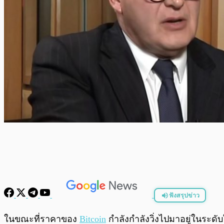
ฟังสรุปข่าว
พร้อมเล่น
ในขณะที่ราคาของ
Bitcoin
กำลังกำลังวิ่งไปมาอยู่ในระดั