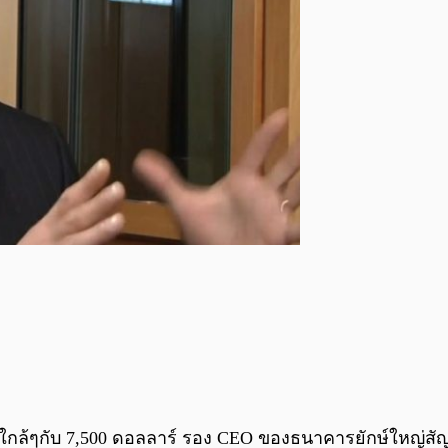
บใกล้ๆกับ 7,500 ดอลลาร์ รอง CEO ของธนาคารยักษ์ใหญ่สัญช