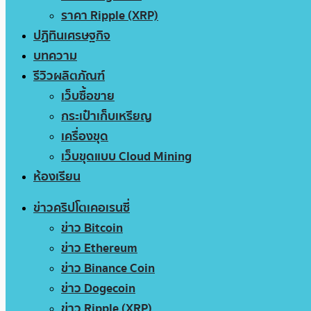
ราคา Ripple (XRP)
ปฏิทินเศรษฐกิจ
บทความ
รีวิวผลิตภัณฑ์
เว็บซื้อขาย
กระเป๋าเก็บเหรียญ
เครื่องขุด
เว็บขุดแบบ Cloud Mining
ห้องเรียน
ข่าวคริปโตเคอเรนซี่
ข่าว Bitcoin
ข่าว Ethereum
ข่าว Binance Coin
ข่าว Dogecoin
ข่าว Ripple (XRP)