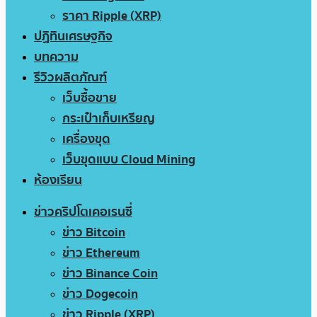
ราคา Ripple (XRP)
ปฏิทินเศรษฐกิจ
บทความ
รีวิวผลิตภัณฑ์
เว็บซื้อขาย
กระเป๋าเก็บเหรียญ
เครื่องขุด
เว็บขุดแบบ Cloud Mining
ห้องเรียน
ข่าวคริปโตเคอเรนซี่
ข่าว Bitcoin
ข่าว Ethereum
ข่าว Binance Coin
ข่าว Dogecoin
ข่าว Ripple (XRP)