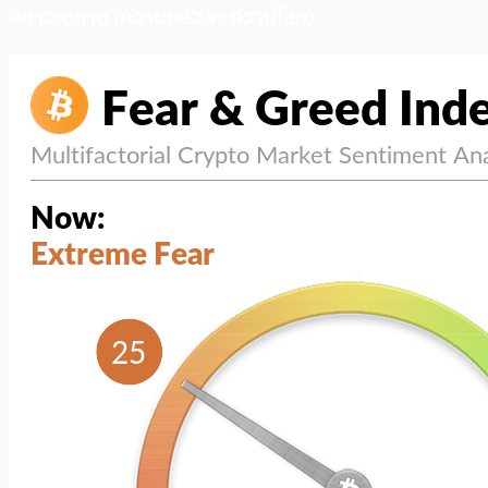
สภาวะตลาด (ความกลัว vs ความโลภ)