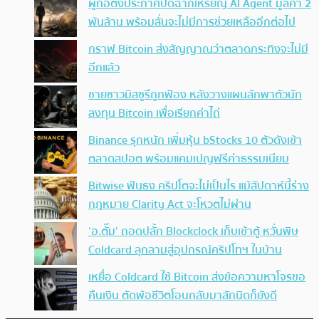
ผู้ก่อตั้งประกาศปิดฉากเหรียญ AI Agent มูลค่า 2
พันล้าน พร้อมลั่นจะไม่มีการช่วยเหลืออีกต่อไป
กราฟ Bitcoin ส่งสัญญาณว่าตลาดกระทิงจะไม่มี
อีกแล้ว
ชายชาวมิสซูรีถูกฟ้อง หลังวางแผนลักพาตัวนัก
ลงทุน Bitcoin เพื่อเรียกค่าไถ่
Binance รุกหนัก เพิ่มหุ้น bStocks 10 ตัวดังเข้า
ตลาดสปอต พร้อมแคมเปญฟรีค่าธรรมเนียม
Bitwise ฟันธง คริปโตจะไม่เป็นไร แม้สัปดาห์นี้ร่าง
กฎหมาย Clarity Act จะโหวตไม่ผ่าน
‘อ.ตั๊ม’ ถอดปลั้ก Blockclock เก็บเข้าตู้ หวั่นพิษ
Coldcard ลุกลามสู่อุปกรณ์คริปโทฯ ในบ้าน
เหยื่อ Coldcard ใช้ Bitcoin ส่งข้อความหาโจรขอ
คืนเงิน ตัดพ้อชีวิตโอนกลับมาสักนิดก็ยังดี