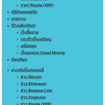
ราคา Ripple (XRP)
ปฏิทินเศรษฐกิจ
บทความ
รีวิวผลิตภัณฑ์
เว็บซื้อขาย
กระเป๋าเก็บเหรียญ
เครื่องขุด
เว็บขุดแบบ Cloud Mining
ห้องเรียน
ข่าวคริปโตเคอเรนซี่
ข่าว Bitcoin
ข่าว Ethereum
ข่าว Binance Coin
ข่าว Dogecoin
ข่าว Ripple (XRP)