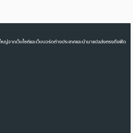
วนใหญ่จากเว็บไซต์และเว็บบอร์ดต่างประเทศและนำมาแปลส่งตรงถึงฟีด