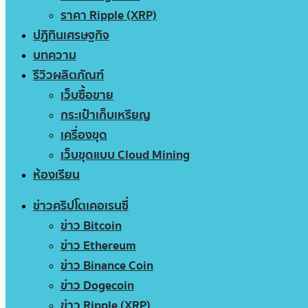
ราคา Ripple (XRP)
ปฏิทินเศรษฐกิจ
บทความ
รีวิวผลิตภัณฑ์
เว็บซื้อขาย
กระเป๋าเก็บเหรียญ
เครื่องขุด
เว็บขุดแบบ Cloud Mining
ห้องเรียน
ข่าวคริปโตเคอเรนซี่
ข่าว Bitcoin
ข่าว Ethereum
ข่าว Binance Coin
ข่าว Dogecoin
ข่าว Ripple (XRP)