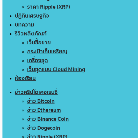
ราคา Ripple (XRP)
ปฏิทินเศรษฐกิจ
บทความ
รีวิวผลิตภัณฑ์
เว็บซื้อขาย
กระเป๋าเก็บเหรียญ
เครื่องขุด
เว็บขุดแบบ Cloud Mining
ห้องเรียน
ข่าวคริปโตเคอเรนซี่
ข่าว Bitcoin
ข่าว Ethereum
ข่าว Binance Coin
ข่าว Dogecoin
ข่าว Ripple (XRP)