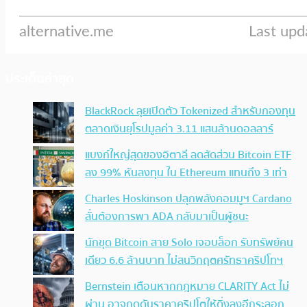
ประเด็นล่าสุด
BlackRock ลุยเปิดตัว Tokenized สำหรับกองทุน
ตลาดเงินยุโรปมูลค่า 3.11 แสนล้านดอลลาร์
แบงก์ใหญ่สุดของอิตาลี ลดสัดส่วน Bitcoin ETF
ลง 99% หันลงทุน ใน Ethereum แทนถึง 3 เท่า
Charles Hoskinson ปลุกพลังคอมมูฯ Cardano
ลั่นต้องการพา ADA กลับมาเป็นผู้ชนะ
นักขุด Bitcoin สาย Solo เจอบล็อก รับทรัพย์คน
เดียว 6.6 ล้านบาท ไม่สนวิกฤตศรัทธาคริปโทฯ
Bernstein เตือนหากกฎหมาย CLARITY Act ไม่
ผ่าน อาจกดดันราคาคริปโตให้ดิ่งลงอีกระลอก