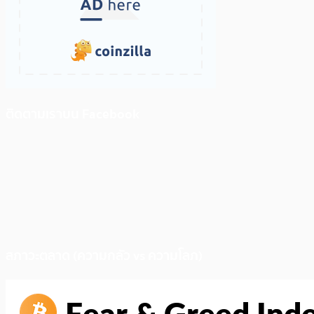
ติดตามเราบน Facebook
สภาวะตลาด (ความกลัว vs ความโลภ)