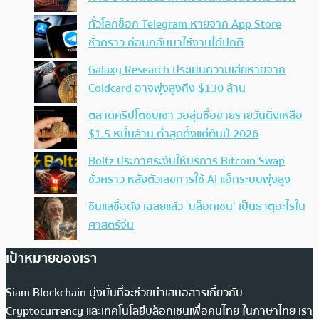
ทั่วโลกช็อก Telegram หายจาก App Store
ชั่วคราว ก่อนกลับมาใช้งานได้ปกติ
Galaxy Research ประเมินความเสียหายจาก
Coldcard อาจพุ่งสูงถึง $130 ล้าน
ตลาดคริปโตซบเซา วอลุ่มซื้อขายรายวันดิ่งเหลือ
$1.5 หมื่นล้าน ต่ำสุดตั้งแต่ต้นปี 2026
Boltz ประกาศระงับให้บริการ Bitcoin Swap
ชั่วคราว หลังตัวเลขการใช้ AI แฮ็กระบบพุ่งสูง
ซินแสชื่อดัง เฉลยแล้ว ‘บล็อกเชน’ เป็นธาตุอะไรใน
ศาสตร์จีน
เป้าหมายของเรา
Siam Blockchain มุ่งมั่นที่จะช่วยนำเสนอสารเกี่ยวกับ
Cryptocurrency และเทคโนโลยีบล็อกเชนเพื่อคนไทย ในภาษาไทย เรา