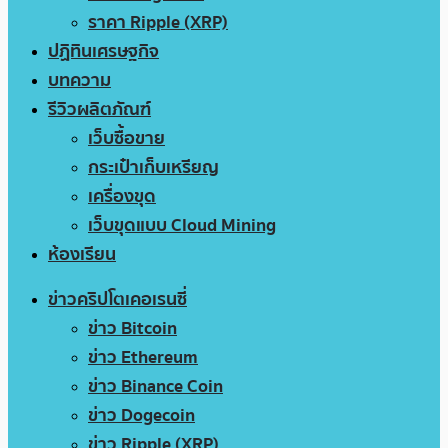
ราคา Ripple (XRP)
ปฏิทินเศรษฐกิจ
บทความ
รีวิวผลิตภัณฑ์
เว็บซื้อขาย
กระเป๋าเก็บเหรียญ
เครื่องขุด
เว็บขุดแบบ Cloud Mining
ห้องเรียน
ข่าวคริปโตเคอเรนซี่
ข่าว Bitcoin
ข่าว Ethereum
ข่าว Binance Coin
ข่าว Dogecoin
ข่าว Ripple (XRP)