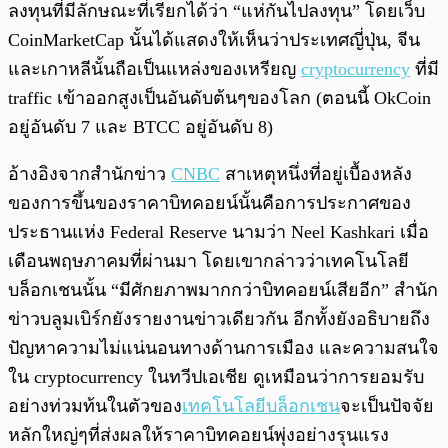
ลงทุนที่มีลักษณะที่เรียกได้ว่า “แห่กันไปลงทุน” โดยเว็บ
CoinMarketCap นั้นได้แสดงให้เห็นว่าประเทศญี่ปุ่น, จีน
และเกาหลีนั้นถือเป็นแหล่งของเหรียญ
cryptocurrency
ที่มี
traffic เข้าออกสูงเป็นอันดับต้นๆของโลก (ตอนนี้ OkCoin
อยู่อันดับ 7 และ BTCC อยู่อันดับ 8)
อ้างอิงจากสำนักข่าว
CNBC
สาเหตุหนึ่งที่อยู่เบื้องหลัง
ของการขึ้นของราคาบิทคอยน์นั้นคือการประกาศของ
ประธานแห่ง Federal Reserve นามว่า Neel Kashkari เมื่อ
เดือนพฤษภาคมที่ผ่านมา โดยเขากล่าวว่าเทคโนโลยี
บล็อกเชนนั้น “มีศักยภาพมากกว่าบิทคอยน์เสียอีก” สำนัก
ข่าวบลูมเบิร์กยังรายงานข่าวเดียวกัน อีกทั้งยังอธิบายถึง
ปัญหาความไม่แน่นอนทางด้านการเมือง และความสนใจ
ใน cryptocurrency ในทวีปเอเชีย ดูเหมือนว่าการยอมรับ
อย่างท่วมท้นในตัวของ
เทคโนโลยีบล็อกเชน
จะเป็นปัจจัย
หลักใหญ่ๆที่ส่งผลให้ราคาบิทคอยน์พุ่งอย่างรุนแรง