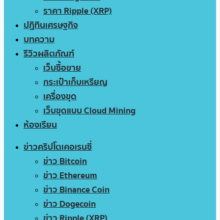
ราคา Ripple (XRP)
ปฏิทินเศรษฐกิจ
บทความ
รีวิวผลิตภัณฑ์
เว็บซื้อขาย
กระเป๋าเก็บเหรียญ
เครื่องขุด
เว็บขุดแบบ Cloud Mining
ห้องเรียน
ข่าวคริปโตเคอเรนซี่
ข่าว Bitcoin
ข่าว Ethereum
ข่าว Binance Coin
ข่าว Dogecoin
ข่าว Ripple (XRP)