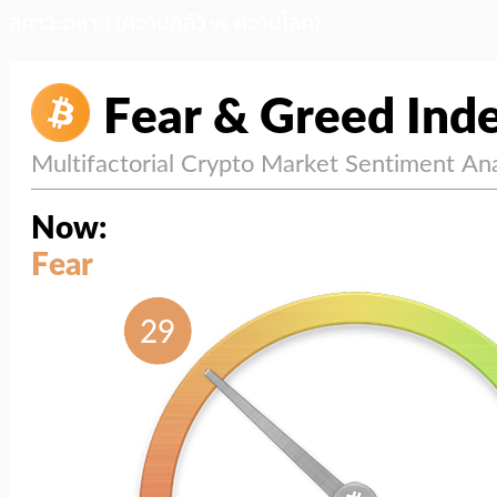
สภาวะตลาด (ความกลัว vs ความโลภ)