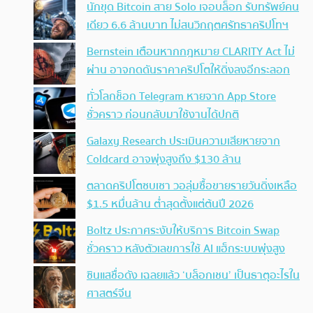
นักขุด Bitcoin สาย Solo เจอบล็อก รับทรัพย์คน
เดียว 6.6 ล้านบาท ไม่สนวิกฤตศรัทธาคริปโทฯ
Bernstein เตือนหากกฎหมาย CLARITY Act ไม่
ผ่าน อาจกดดันราคาคริปโตให้ดิ่งลงอีกระลอก
ทั่วโลกช็อก Telegram หายจาก App Store
ชั่วคราว ก่อนกลับมาใช้งานได้ปกติ
Galaxy Research ประเมินความเสียหายจาก
Coldcard อาจพุ่งสูงถึง $130 ล้าน
ตลาดคริปโตซบเซา วอลุ่มซื้อขายรายวันดิ่งเหลือ
$1.5 หมื่นล้าน ต่ำสุดตั้งแต่ต้นปี 2026
Boltz ประกาศระงับให้บริการ Bitcoin Swap
ชั่วคราว หลังตัวเลขการใช้ AI แฮ็กระบบพุ่งสูง
ซินแสชื่อดัง เฉลยแล้ว ‘บล็อกเชน’ เป็นธาตุอะไรใน
ศาสตร์จีน