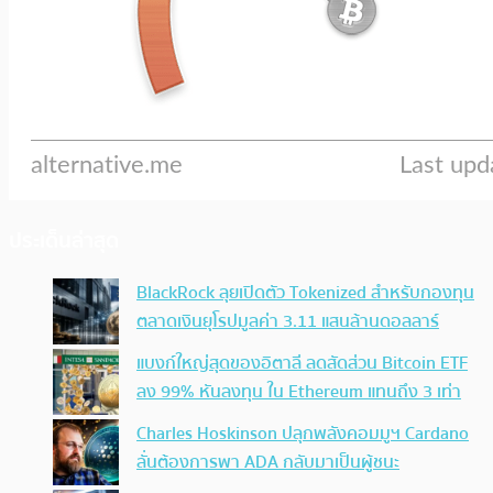
ประเด็นล่าสุด
BlackRock ลุยเปิดตัว Tokenized สำหรับกองทุน
ตลาดเงินยุโรปมูลค่า 3.11 แสนล้านดอลลาร์
แบงก์ใหญ่สุดของอิตาลี ลดสัดส่วน Bitcoin ETF
ลง 99% หันลงทุน ใน Ethereum แทนถึง 3 เท่า
Charles Hoskinson ปลุกพลังคอมมูฯ Cardano
ลั่นต้องการพา ADA กลับมาเป็นผู้ชนะ