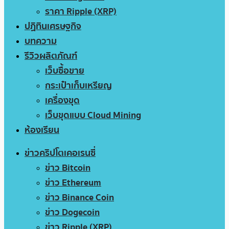
ราคา Ripple (XRP)
ปฏิทินเศรษฐกิจ
บทความ
รีวิวผลิตภัณฑ์
เว็บซื้อขาย
กระเป๋าเก็บเหรียญ
เครื่องขุด
เว็บขุดแบบ Cloud Mining
ห้องเรียน
ข่าวคริปโตเคอเรนซี่
ข่าว Bitcoin
ข่าว Ethereum
ข่าว Binance Coin
ข่าว Dogecoin
ข่าว Ripple (XRP)