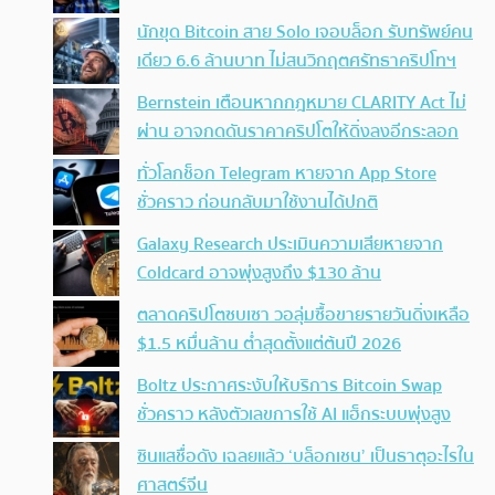
นักขุด Bitcoin สาย Solo เจอบล็อก รับทรัพย์คน
เดียว 6.6 ล้านบาท ไม่สนวิกฤตศรัทธาคริปโทฯ
Bernstein เตือนหากกฎหมาย CLARITY Act ไม่
ผ่าน อาจกดดันราคาคริปโตให้ดิ่งลงอีกระลอก
ทั่วโลกช็อก Telegram หายจาก App Store
ชั่วคราว ก่อนกลับมาใช้งานได้ปกติ
Galaxy Research ประเมินความเสียหายจาก
Coldcard อาจพุ่งสูงถึง $130 ล้าน
ตลาดคริปโตซบเซา วอลุ่มซื้อขายรายวันดิ่งเหลือ
$1.5 หมื่นล้าน ต่ำสุดตั้งแต่ต้นปี 2026
Boltz ประกาศระงับให้บริการ Bitcoin Swap
ชั่วคราว หลังตัวเลขการใช้ AI แฮ็กระบบพุ่งสูง
ซินแสชื่อดัง เฉลยแล้ว ‘บล็อกเชน’ เป็นธาตุอะไรใน
ศาสตร์จีน