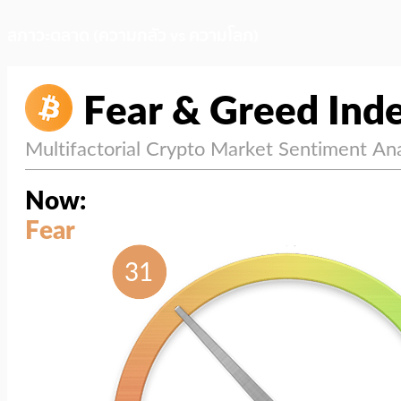
สภาวะตลาด (ความกลัว vs ความโลภ)