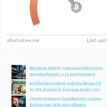
ประเด็นล่าสุด
BlackRock ลุยเปิดตัว Tokenized สำหรับกองทุน
ตลาดเงินยุโรปมูลค่า 3.11 แสนล้านดอลลาร์
แบงก์ใหญ่สุดของอิตาลี ลดสัดส่วน Bitcoin ETF
ลง 99% หันลงทุน ใน Ethereum แทนถึง 3 เท่า
Charles Hoskinson ปลุกพลังคอมมูฯ Cardano
ลั่นต้องการพา ADA กลับมาเป็นผู้ชนะ