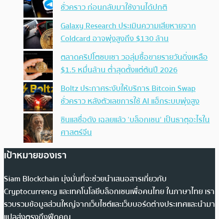
ชั่วคราว ก่อนกลับมาใช้งานได้ปกติ
Galaxy Research ประเมินความเสียหายจาก
Coldcard อาจพุ่งสูงถึง $130 ล้าน
ตลาดคริปโตซบเซา วอลุ่มซื้อขายรายวันดิ่งเหลือ
$1.5 หมื่นล้าน ต่ำสุดตั้งแต่ต้นปี 2026
Boltz ประกาศระงับให้บริการ Bitcoin Swap
ชั่วคราว หลังตัวเลขการใช้ AI แฮ็กระบบพุ่งสูง
ซินแสชื่อดัง เฉลยแล้ว ‘บล็อกเชน’ เป็นธาตุอะไรใน
ศาสตร์จีน
เป้าหมายของเรา
Siam Blockchain มุ่งมั่นที่จะช่วยนำเสนอสารเกี่ยวกับ
Cryptocurrency และเทคโนโลยีบล็อกเชนเพื่อคนไทย ในภาษาไทย เรา
รวบรวมข้อมูลส่วนใหญ่จากเว็บไซต์และเว็บบอร์ดต่างประเทศและนำมา
แปลส่งตรงถึงฟีดคุณ