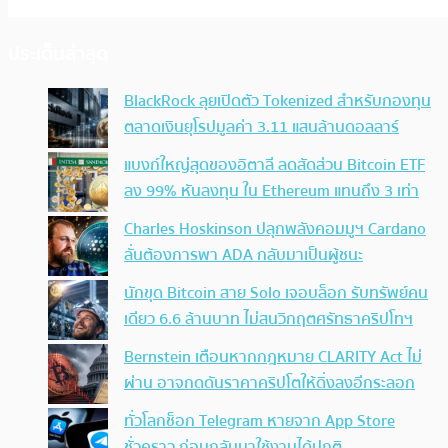
ประเด็นล่าสุด
BlackRock ลุยเปิดตัว Tokenized สำหรับกองทุน
ตลาดเงินยุโรปมูลค่า 3.11 แสนล้านดอลลาร์
แบงก์ใหญ่สุดของอิตาลี ลดสัดส่วน Bitcoin ETF
ลง 99% หันลงทุน ใน Ethereum แทนถึง 3 เท่า
Charles Hoskinson ปลุกพลังคอมมูฯ Cardano
ลั่นต้องการพา ADA กลับมาเป็นผู้ชนะ
นักขุด Bitcoin สาย Solo เจอบล็อก รับทรัพย์คน
เดียว 6.6 ล้านบาท ไม่สนวิกฤตศรัทธาคริปโทฯ
Bernstein เตือนหากกฎหมาย CLARITY Act ไม่
ผ่าน อาจกดดันราคาคริปโตให้ดิ่งลงอีกระลอก
ทั่วโลกช็อก Telegram หายจาก App Store
ชั่วคราว ก่อนกลับมาใช้งานได้ปกติ