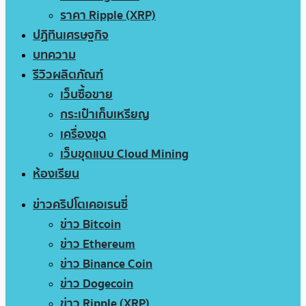
ราคา Ripple (XRP)
ปฏิทินเศรษฐกิจ
บทความ
รีวิวผลิตภัณฑ์
เว็บซื้อขาย
กระเป๋าเก็บเหรียญ
เครื่องขุด
เว็บขุดแบบ Cloud Mining
ห้องเรียน
ข่าวคริปโตเคอเรนซี่
ข่าว Bitcoin
ข่าว Ethereum
ข่าว Binance Coin
ข่าว Dogecoin
ข่าว Ripple (XRP)