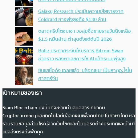
Galaxy Research ประเมินความเสียหายจาก
Coldcard อาจพุ่งสูงถึง $130 ล้าน
ตลาดคริปโตซบเซา วอลุ่มซื้อขายรายวันดิ่งเหลือ
$1.5 หมื่นล้าน ต่ำสุดตั้งแต่ต้นปี 2026
Boltz ประกาศระงับให้บริการ Bitcoin Swap
ชั่วคราว หลังตัวเลขการใช้ AI แฮ็กระบบพุ่งสูง
ซินแสชื่อดัง เฉลยแล้ว ‘บล็อกเชน’ เป็นธาตุอะไรใน
ศาสตร์จีน
เป้าหมายของเรา
Siam Blockchain มุ่งมั่นที่จะช่วยนำเสนอสารเกี่ยวกับ
Cryptocurrency และเทคโนโลยีบล็อกเชนเพื่อคนไทย ในภาษาไทย เรา
รวบรวมข้อมูลส่วนใหญ่จากเว็บไซต์และเว็บบอร์ดต่างประเทศและนำมา
แปลส่งตรงถึงฟีดคุณ