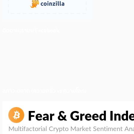
ติดตามเราบน Facebook
สภาวะตลาด (ความกลัว vs ความโลภ)