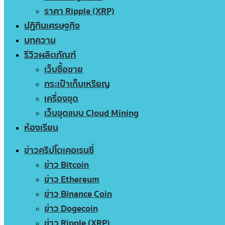
ราคา Ripple (XRP)
ปฏิทินเศรษฐกิจ
บทความ
รีวิวผลิตภัณฑ์
เว็บซื้อขาย
กระเป๋าเก็บเหรียญ
เครื่องขุด
เว็บขุดแบบ Cloud Mining
ห้องเรียน
ข่าวคริปโตเคอเรนซี่
ข่าว Bitcoin
ข่าว Ethereum
ข่าว Binance Coin
ข่าว Dogecoin
ข่าว Ripple (XRP)