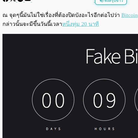
ฟังสรุปข่าว
พร้อมเล่น
ณ จุดๆนี้มันไม่ใช่เรื่องที่ต้องปิดบังอะไรอีกต่อไปว่า
Bitcoin
กล่าวนั้นจะมีขึ้นวันนี้เวลา
หนึ่งทุ่ม 20 นาที